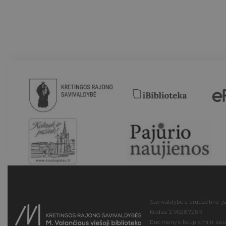
Savivaldybės biudžetinė įs
Kodas 190287259
Duomenys kaupiami ir sa