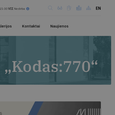
EN
15.00
VII
Nedirba
lerijos
Kontaktai
Naujienos
 „Kodas:770“