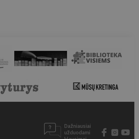
Dažniausiai
užduodami