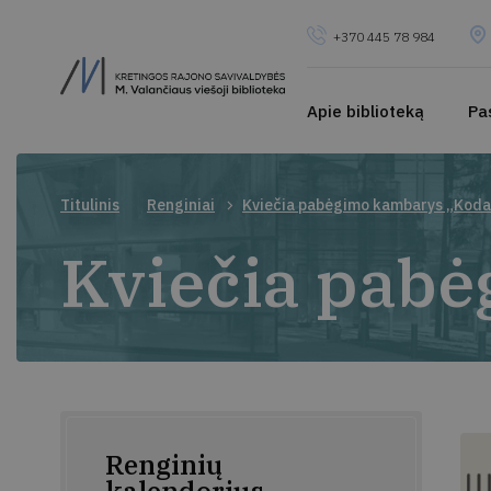
+370 445 78 984
Apie biblioteką
Pa
Titulinis
Renginiai
Kviečia pabėgimo kambarys „Koda
Kviečia pab
Renginių