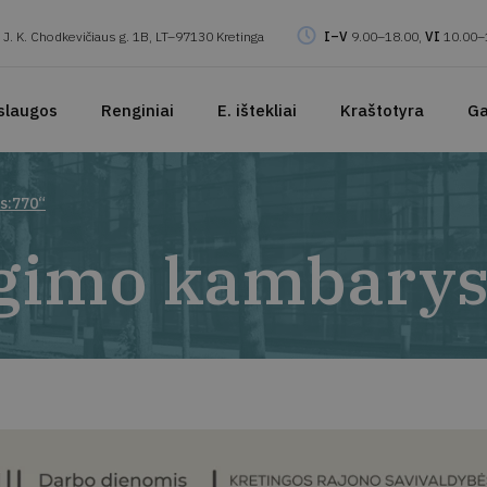
J. K. Chodkevičiaus g. 1B, LT–97130 Kretinga
I–V
9.00–18.00,
VI
10.00–
slaugos
Renginiai
E. ištekliai
Kraštotyra
Ga
s:770“
ėgimo kambarys