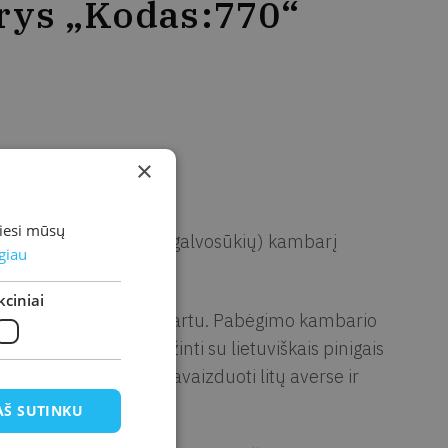
rys „Kodas:770“
×
miesi mūsų
be papildytą pabėgimo (galvosūkių) kambarį
giau
ciniai
ar geriau – visa šeima kartu. Pabėgimo kambario
siminti ar net susipažinti su lietuviškais pinigais
s ir pastatais, kurie pavaizduoti litų averse ir
AŠ SUTINKU