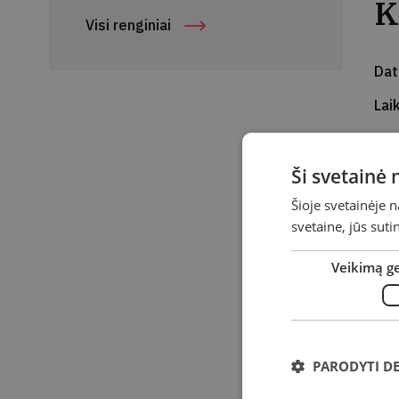
K
Visi renginiai
Da
Lai
Vie
Ši svetainė
Ad
Šioje svetainėje 
Kvi
svetaine, jūs sut
„Ko
Veikimą g
Sav
užd
– l
rev
PARODYTI D