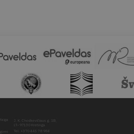
taiga
J. K. Chodkevičiaus g. 1B,
LT–97130 Kretinga
Tel. +370 445 78 984
ugomi