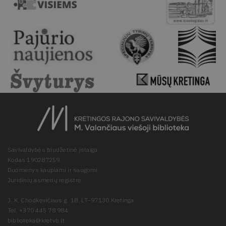
Savivaldybės biudžetinė įstaiga
Kodas 190287259
Duomenys kaupiami ir saugomi
Juridinių asmenų registre
J. K. Chodkevičiaus g. 1B, LT–97130 Kretinga
Tel. +370 445 78 984
biblioteka@kretvb.lt