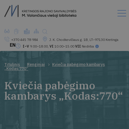
+370 445 78 984
J. K. Chodkevičiaus g. 1B, LT–97130 Kretinga
EN
I–V
9.00–18.00,
VI
10.00–15.00
VII
Nedirba
Titulinis
Renginiai
Kviečia pabėgimo kambarys
„Kodas:770“
Kviečia pabėgimo
kambarys „Kodas:770“