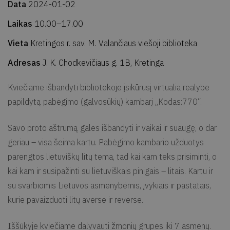
Data
2024-01-02
Laikas
10.00–17.00
Vieta
Kretingos r. sav. M. Valančiaus viešoji biblioteka
Adresas
J. K. Chodkevičiaus g. 1B, Kretinga
Kviečiame išbandyti bibliotekoje įsikūrusį virtualia realybe
papildytą pabėgimo (galvosūkių) kambarį „Kodas:770“.
Savo proto aštrumą galės išbandyti ir vaikai ir suaugę, o dar
geriau – visa šeima kartu. Pabėgimo kambario užduotys
parengtos lietuviškų litų tema, tad kai kam teks prisiminti, o
kai kam ir susipažinti su lietuviškais pinigais – litais. Kartu ir
su svarbiomis Lietuvos asmenybėmis, įvykiais ir pastatais,
kurie pavaizduoti litų averse ir reverse.
Iššūkyje kviečiame dalyvauti žmonių grupes iki 7 asmenų.