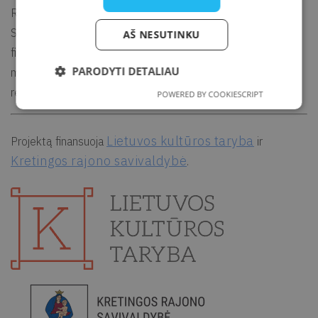
Renginio metu gali būti fotografuojama ir filmuojama.
SVARBU. Jei nepageidaujate būti fotografuojami ir (ar)
AŠ NESUTINKU
filmuojami arba nesutinkate su nuotraukų ir (ar) vaizdo
PARODYTI DETALIAU
medžiagos su Jumis viešinimu, prašome apie tai informuoti
renginio organizatorių arba fotografą.
POWERED BY COOKIESCRIPT
Lietuvos kultūros taryba
Projektą finansuoja
ir
Kretingos rajono savivaldybė
.