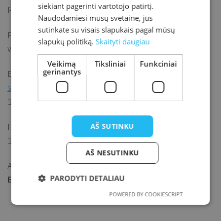
siekiant pagerinti vartotojo patirtį.
Rekomenduojamas dalyvių amžius – nuo 14 metų.
Naudodamiesi mūsų svetaine, jūs
sutinkate su visais slapukais pagal mūsų
Pabėgimas iš galvosūkių kambario trunka nuo 45 min. iki 1,5
slapukų politiką.
Skaityti daugiau
val.
Veikimą
Tiksliniai
Funkciniai
gerinantys
Būtina išankstinė grupės registracija el. p.
simona.gagilaite@kretvb.lt
arba tel. (+370 445) 72
135.
AŠ SUTINKU
Pabėgimo kambarys „Kodas: 770“ veikia darbo dienomis
10.00–17.00 val.
AŠ NESUTINKU
Apsilankymas pabėgimo kambaryje mokamas.
Kaina 20
PARODYTI DETALIAU
Eur.
POWERED BY COOKIESCRIPT
—