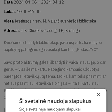
Data
2024-04-08
– 2024-04-12
Laikas
10.00–17.00
Vieta
Kretingos r. sav. M. Valančiaus viešoji biblioteka
Adresas
J. K. Chodkevičiaus g. 1B, Kretinga
Kviečiame išbandyti bibliotekoje įsikūrusį virtualia realybe
papildytą pabėgimo (galvosūkių) kambarį „Kodas:770“.
Savo proto aštrumą galės išbandyti ir vaikai ir suaugę, o dar
geriau – visa šeima kartu. Pabėgimo kambario užduotys
parengtos lietuviškų litų tema, tad kai kam teks prisiminti ar
net susipažinti su lietuviškais pinigais – litais. Kartu ir su
svarbiomis Lietuvos asmenybėmis, įvykiais ir pastatais, kurie
×
pavaizduoti litų averse ir reverse.
Ši svetainė naudoja slapukus
Šioje svetainėje naudojami slapukai,
Iššūkyje kviečiame dalyvauti žmonių grupes iki 7 asmenų.