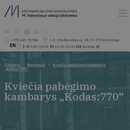
+370 445 78 984
J. K. Chodkevičiaus g. 1B, LT–97130 Kretinga
EN
I–V
9.00–18.00,
VI
10.00–15.00
VII
Nedirba
Titulinis
Renginiai
Kviečia pabėgimo kambarys
„Kodas:770“
Kviečia pabėgimo
kambarys „Kodas:770“