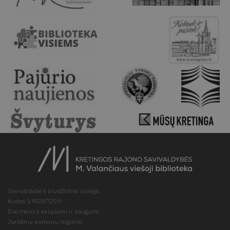
Savivaldybės biudžetinė įstaiga
Kodas 190287259
Duomenys kaupiami ir saugomi
Juridinių asmenų registre