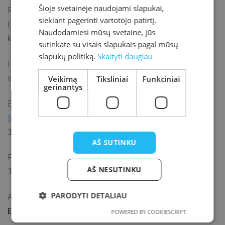
Šioje svetainėje naudojami slapukai,
Rekomenduojamas dalyvių amžius – nuo 14 metų
siekiant pagerinti vartotojo patirtį.
(jaunesnius nei 14 metų amžiaus dalyvius kviečiame atvykti
Naudodamiesi mūsų svetaine, jūs
kartu su suaugusiųjų palyda).
sutinkate su visais slapukais pagal mūsų
slapukų politiką.
Skaityti daugiau
Pabėgimas iš galvosūkių kambario trunka nuo 45 min. iki 1,5
val.
Veikimą
Tiksliniai
Funkciniai
gerinantys
Būtina išankstinė grupės registracija el. p.
simona.gagilaite@kretvb.lt
arba tel. (+370 445) 72
135.
AŠ SUTINKU
Pabėgimo kambarys „Kodas: 770“ veikia darbo dienomis
AŠ NESUTINKU
10.00–17.00 val.
PARODYTI DETALIAU
Apsilankymas pabėgimo kambaryje mokamas.
Kaina 20
Eur.
POWERED BY COOKIESCRIPT