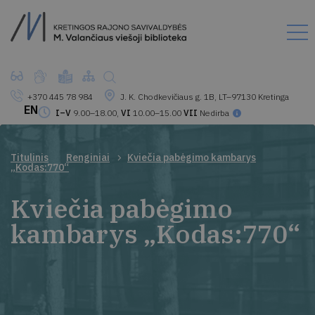
+370 445 78 984
J. K. Chodkevičiaus g. 1B, LT–97130 Kretinga
EN
I–V
9.00–18.00,
VI
10.00–15.00
VII
Nedirba
Titulinis
Renginiai
Kviečia pabėgimo kambarys
„Kodas:770“
Kviečia pabėgimo
kambarys „Kodas:770“