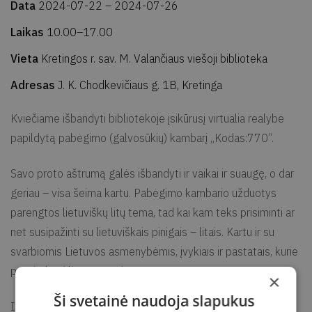
Data
2024-07-22
– 2024-07-26
Laikas
10.00–17.00
Vieta
Kretingos r. sav. M. Valančiaus viešoji biblioteka
Adresas
J. K. Chodkevičiaus g. 1B, Kretinga
Kviečiame išbandyti bibliotekoje įsikūrusį virtualia realybe
papildytą pabėgimo (galvosūkių) kambarį „Kodas:770“.
Savo proto aštrumą galės išbandyti ir vaikai ir suaugę, o dar
geriau – visa šeima kartu. Pabėgimo kambario užduotys
parengtos lietuviškų litų tema, tad kai kam teks prisiminti ar
net susipažinti su lietuviškais pinigais – litais. Kartu ir su
svarbiomis Lietuvos asmenybėmis, įvykiais ir pastatais, kurie
pavaizduoti litų averse ir reverse.
×
Ši svetainė naudoja slapukus
Iššūkyje kviečiame dalyvauti žmonių grupes iki 7 asmenų.