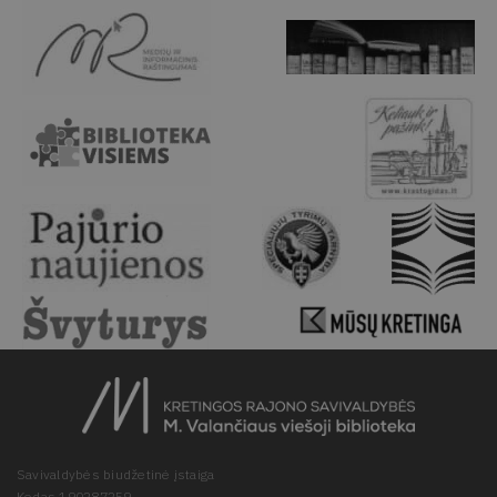
Savivaldybės biudžetinė įstaiga
Kodas 190287259