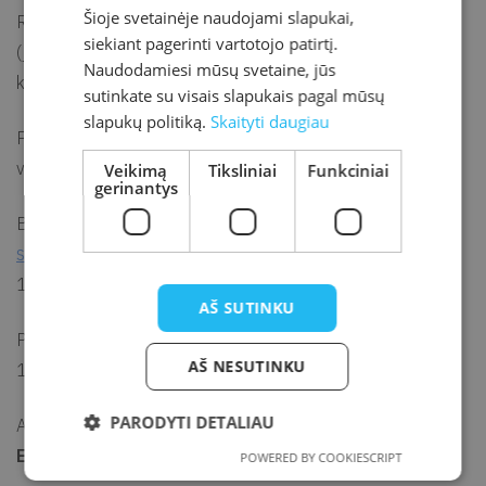
Šioje svetainėje naudojami slapukai,
Rekomenduojamas dalyvių amžius – nuo 14 metų
siekiant pagerinti vartotojo patirtį.
(jaunesnius nei 14 metų amžiaus dalyvius kviečiame atvykti
Naudodamiesi mūsų svetaine, jūs
kartu su suaugusiųjų palyda).
sutinkate su visais slapukais pagal mūsų
slapukų politiką.
Skaityti daugiau
Pabėgimas iš galvosūkių kambario trunka nuo 45 min. iki 1,5
val.
Veikimą
Tiksliniai
Funkciniai
gerinantys
Būtina išankstinė grupės registracija el. p.
simona.gagilaite@kretvb.lt
arba tel. (+370 445) 72
135.
AŠ SUTINKU
Pabėgimo kambarys „Kodas: 770“ veikia darbo dienomis
AŠ NESUTINKU
10.00–17.00 val.
PARODYTI DETALIAU
Apsilankymas pabėgimo kambaryje mokamas.
Kaina 20
Eur.
POWERED BY COOKIESCRIPT