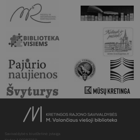
Savivaldybės biudžetinė įstaiga
Kodas 190287259