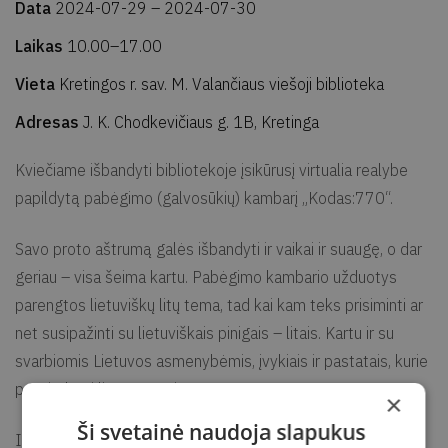
Data
2024-07-29
– 2024-07-30
Laikas
10.00–17.00
Vieta
Kretingos r. sav. M. Valančiaus viešoji biblioteka
Adresas
J. K. Chodkevičiaus g. 1B, Kretinga
Kviečiame išbandyti bibliotekoje įsikūrusį virtualia realybe
papildytą pabėgimo (galvosūkių) kambarį „Kodas:770“.
Savo proto aštrumą galės išbandyti ir vaikai ir suaugę, o dar
geriau – visa šeima kartu. Pabėgimo kambario užduotys
parengtos lietuviškų litų tema, tad kai kam teks prisiminti ar
net susipažinti su lietuviškais pinigais – litais. Kartu ir su
svarbiomis Lietuvos asmenybėmis, įvykiais ir pastatais, kurie
pavaizduoti litų averse ir reverse.
×
Ši svetainė naudoja slapukus
Iššūkyje kviečiame dalyvauti žmonių grupes iki 7 asmenų.