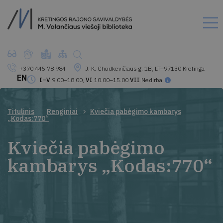
+370 445 78 984
J. K. Chodkevičiaus g. 1B, LT–97130 Kretinga
EN
I–V
9.00–18.00,
VI
10.00–15.00
VII
Nedirba
Titulinis
Renginiai
Kviečia pabėgimo kambarys
„Kodas:770“
Kviečia pabėgimo
kambarys „Kodas:770“