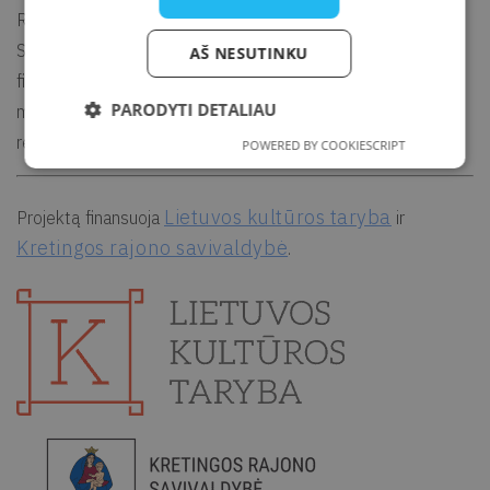
Renginio metu gali būti fotografuojama ir filmuojama.
SVARBU. Jei nepageidaujate būti fotografuojami ir (ar)
AŠ NESUTINKU
filmuojami arba nesutinkate su nuotraukų ir (ar) vaizdo
PARODYTI DETALIAU
medžiagos su Jumis viešinimu, prašome apie tai informuoti
renginio organizatorių arba fotografą.
POWERED BY COOKIESCRIPT
Lietuvos kultūros taryba
Projektą finansuoja
ir
Kretingos rajono savivaldybė
.