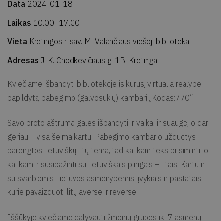
Data
2024-01-18
Laikas
10.00–17.00
Vieta
Kretingos r. sav. M. Valančiaus viešoji biblioteka
Adresas
J. K. Chodkevičiaus g. 1B, Kretinga
Kviečiame išbandyti bibliotekoje įsikūrusį virtualia realybe
papildytą pabėgimo (galvosūkių) kambarį „Kodas:770“.
Savo proto aštrumą galės išbandyti ir vaikai ir suaugę, o dar
geriau – visa šeima kartu. Pabėgimo kambario užduotys
parengtos lietuviškų litų tema, tad kai kam teks prisiminti, o
kai kam ir susipažinti su lietuviškais pinigais – litais. Kartu ir
su svarbiomis Lietuvos asmenybėmis, įvykiais ir pastatais,
kurie pavaizduoti litų averse ir reverse.
Iššūkyje kviečiame dalyvauti žmonių grupes iki 7 asmenų.