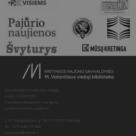
Savivaldybės biudžetinė įstaiga
Kodas 190287259
Duomenys kaupiami ir saugomi
Juridinių asmenų registre
J. K. Chodkevičiaus g. 1B, LT–97130 Kretinga
Tel. +370 445 78 984
biblioteka@kretvb.lt