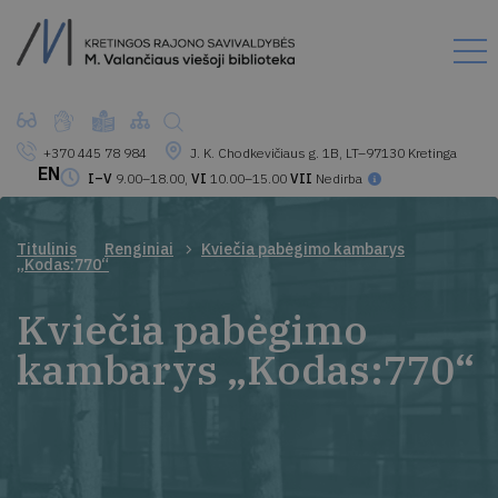
+370 445 78 984
J. K. Chodkevičiaus g. 1B, LT–97130 Kretinga
EN
I–V
9.00–18.00,
VI
10.00–15.00
VII
Nedirba
Titulinis
Renginiai
Kviečia pabėgimo kambarys
„Kodas:770“
Kviečia pabėgimo
kambarys „Kodas:770“