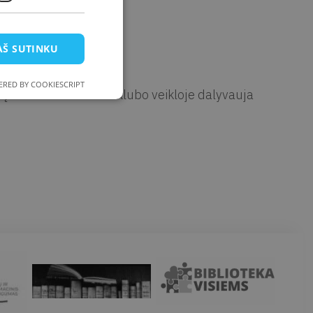
ros centras
AŠ SUTINKU
RED BY COOKIESCRIPT
 literatūros centre. Klubo veikloje dalyvauja