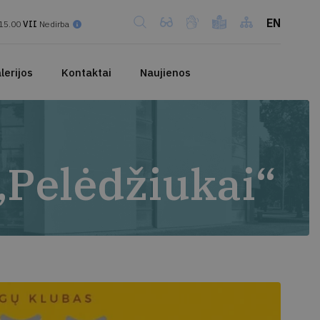
EN
15.00
VII
Nedirba
lerijos
Kontaktai
Naujienos
„Pelėdžiukai“