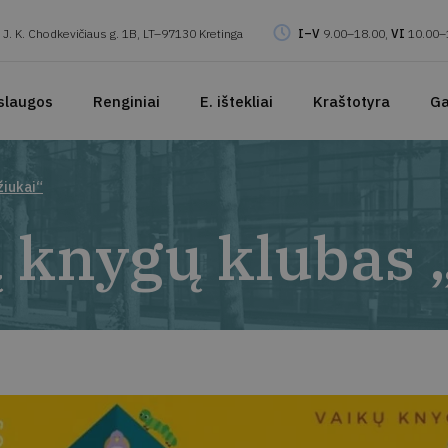
J. K. Chodkevičiaus g. 1B, LT–97130 Kretinga
I–V
9.00–18.00,
VI
10.00–
slaugos
Renginiai
E. ištekliai
Kraštotyra
Ga
žiukai“
ų knygų klubas 