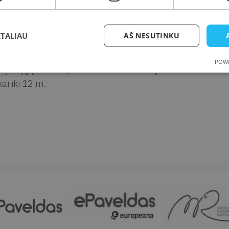
ta
Kretingos r. sav. M. Valančiaus viešoji biblioteka, Vaikų literatū
resas
Vilniaus g. 8, Kretinga
ETALIAU
AŠ NESUTINKU
prašymas
POWE
kų knygų klubas „Pelėdžiukai“ kviečia į užsiėmimus Vaikų
kai iki 12 m.