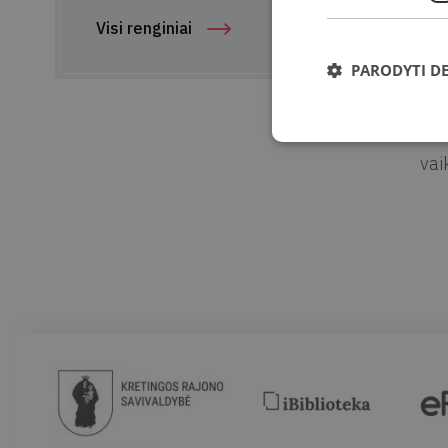
Vie
Visi renginiai
Ad
PARODYTI D
A
Vai
vai