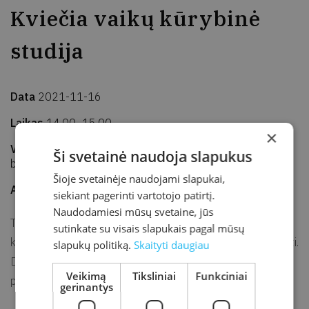
Kviečia vaikų kūrybinė
studija
Data
2021-11-16
Laikas
14.00–15.00
×
Vieta
Kretingos rajono savivaldybės M. Valančiaus viešoji
Ši svetainė naudoja slapukus
biblioteka, Vaikų edukacijos erdvė
Šioje svetainėje naudojami slapukai,
Adresas
J. K. Chodkevičiaus g. 1B, Kretinga
siekiant pagerinti vartotojo patirtį.
Naudodamiesi mūsų svetaine, jūs
Trečiąjį lapkričio antradienį vyks vaikų kūrybinė studija –
sutinkate su visais slapukais pagal mūsų
kūrybinė erdvė, skirta vaikams ieškoti, atrasti, pažinti, tyrinėti.
slapukų politiką.
Skaityti daugiau
Duoti laisvę jų kūrybai, idėjoms ir mintims patirti pasaulį
Veikimą
Tiksliniai
Funkciniai
patiems.
gerinantys