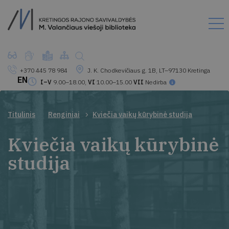
+370 445 78 984
J. K. Chodkevičiaus g. 1B, LT–97130 Kretinga
EN
I–V
9.00–18.00,
VI
10.00–15.00
VII
Nedirba
Titulinis
Renginiai
Kviečia vaikų kūrybinė studija
Kviečia vaikų kūrybinė
studija