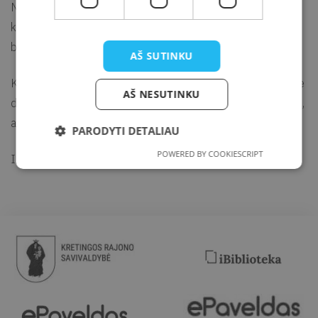
Nereikalingi talentai ar ypatingi sugebėjimai. Išlaisvinti savo
kūrybiškumą jie galės susitikimų metu ir kurti padedant
bibliotekininkei, grupėje ar individualiai.
AŠ SUTINKU
Kūrybinėje studijoje piešime, spalvinsime, lipdysime, kursime
AŠ NESUTINKU
daiktus iš įvairių gamtinių, buitinių medžiagų, popieriaus, siūlų,
audinių ir kitokių medžiagų.
PARODYTI DETALIAU
POWERED BY COOKIESCRIPT
Informacija tel. (8 445) 72 135.