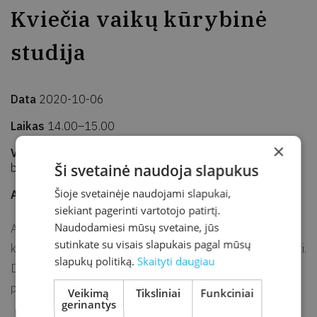
Kviečia vaikų kūrybinė
studija
Data
2020-10-06
Laikas
14.00–15.00
×
Vieta
Kretingos rajono savivaldybės M. Valančiaus viešoji
biblioteka, Vaikų edukacijos erdvė
Ši svetainė naudoja slapukus
Šioje svetainėje naudojami slapukai,
Adresas
J. K. Chodkevičiaus g. 1B, Kretinga
siekiant pagerinti vartotojo patirtį.
Naudodamiesi mūsų svetaine, jūs
Antradieniais bibliotekoje veikia vaikų kūrybinė studija –
sutinkate su visais slapukais pagal mūsų
kūrybinė erdvė, skirta vaikams ieškoti, atrasti, pažinti, tyrinėti.
slapukų politiką.
Skaityti daugiau
Duoti laisvę jų kūrybai, idėjoms ir mintims patirti pasaulį
patiems.
Veikimą
Tiksliniai
Funkciniai
gerinantys