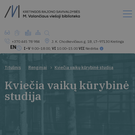
+370 445 78 984
J. K. Chodkevičiaus g. 1B, LT–97130 Kretinga
EN
I–V
9.00–18.00,
VI
10.00–15.00
VII
Nedirba
Titulinis
Renginiai
Kviečia vaikų kūrybinė studija
Kviečia vaikų kūrybinė
studija