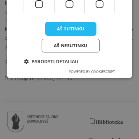
Nereikalingi talentai ar ypatingi sugebėjimai. Išlaisvinti savo
kūrybiškumą jie galės susitikimų metu ir kurti padedant
bibliotekininkei, grupėje ar individualiai.
AŠ SUTINKU
Kūrybinėje studijoje piešime, spalvinsime, lipdysime, kursime
daiktus iš įvairių gamtinių, buitinių medžiagų, popieriaus, siūlų,
AŠ NESUTINKU
audinių ir kitokių medžiagų.
PARODYTI DETALIAU
Spalio mėnesį vyks 6, 13, 20 ir 27 dienomis nuo 14 val.
POWERED BY COOKIESCRIPT
Informacija tel. (8 445) 72 135.