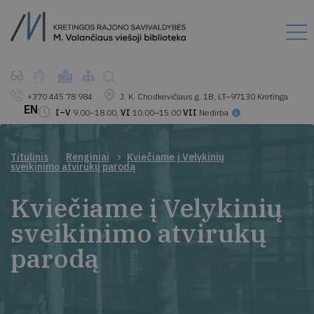
+370 445 78 984
J. K. Chodkevičiaus g. 1B, LT–97130 Kretinga
EN
I–V
9.00–18.00,
VI
10.00–15.00
VII
Nedirba
Titulinis
Renginiai
Kviečiame į Velykinių
sveikinimo atvirukų parodą
Kviečiame į Velykinių
sveikinimo atvirukų
parodą