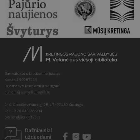
Savivaldybės biudžetinė įstaiga
Kodas 190287259
Duomenys kaupiami ir saugomi
Juridinių asmenų registre
J. K. Chodkevičiaus g. 1B, LT–97130 Kretinga
Tel. +370 445 78 984
biblioteka@kretvb.lt
Dažniausiai
užduodami