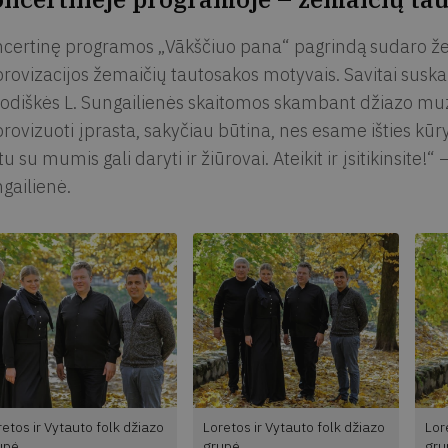
certinę programos „Vākščiuo pana“ pagrindą sudaro žem
rovizacijos žemaičių tautosakos motyvais. Savitai suskam
odiškės L. Sungailienės skaitomos skambant džiazo m
rovizuoti įprasta, sakyčiau būtina, nes esame išties kūryb
tu su mumis gali daryti ir žiūrovai. Ateikit ir įsitikinsite!“
gailienė.
retos ir Vytauto folk džiazo
Loretos ir Vytauto folk džiazo
Lor
upė
grupė
gru