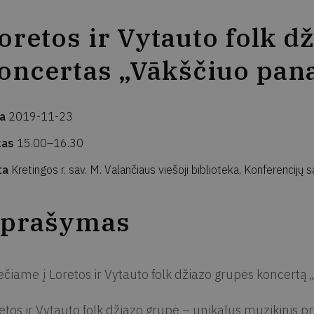
oretos ir Vytauto folk d
oncertas „Vākščiuo pan
ta
2019-11-23
kas
15.00–16.30
ta
Kretingos r. sav. M. Valančiaus viešoji biblioteka, Konferencijų s
prašymas
ečiame į Loretos ir Vytauto folk džiazo grupės koncertą 
etos ir Vytauto folk džiazo grupė – unikalus muzikinis pro