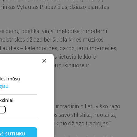
inkas Vytautas Pilibavičius, džiazo pianistas
es dainų poetika, vingri melodika ir moderni
 meistriškos džiazo bei šiuolaikinės muzikos
 liaudies – kalendorinės, darbo, jaunimo-meilės,
at džiazo improvizacijos lietuvių folkloro
×
stuose, dalyvauja respublikiniuose ir
miesi mūsų
giau
ciniai
žuotojas yra trombono ir tradicinio lietuviško rago
o kompozicijos įvairios savo stilistika, nuotaika,
 tęsti lietuviško šiuolaikinio džiazo tradicijas.“
AŠ SUTINKU