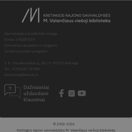
Savivaldybės biudžetinė įstaiga
Kodas 190287259
Duomenys kaupiami ir saugomi
Juridinių asmenų registre
J. K. Chodkevičiaus g. 1B, LT–97130 Kretinga
Tel. +370 445 78 984
biblioteka@kretvb.lt
Dažniausiai
užduodami
klausimai
© 2002-2026
Kretingos rajono savivaldybės M. Valančiaus viešoji biblioteka