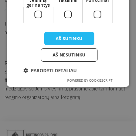
Veikimą
Tiksliniai
Funkciniai
gerinantys
„Paskui pelėdžiuką“
.
Informacija telefonu 0 445 78 985 (registracija telefonu
nevykdoma).
AŠ SUTINKU
—
AŠ NESUTINKU
Renginio metu bus fotografuojama ir filmuojama.
PARODYTI DETALIAU
SVARBU. Jei nepageidaujate būti fotografuojami ir (ar)
filmuojami arba nesutinkate su nuotraukų ir (ar) vaizdo
POWERED BY COOKIESCRIPT
medžiagos su Jumis viešinimu, prašome apie tai informuoti
renginio organizatorių arba fotografą.