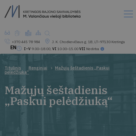
+370 445 78 984
J. K. Chodkevičiaus g. 1B, LT–97130 Kretinga
EN
I–V
9.00–18.00,
VI
10.00–15.00
VII
Nedirba
Titulinis
Renginiai
Mažųjų šeštadienis „Paskui
pelėdžiuką“
Mažųjų šeštadienis
„Paskui pelėdžiuką“