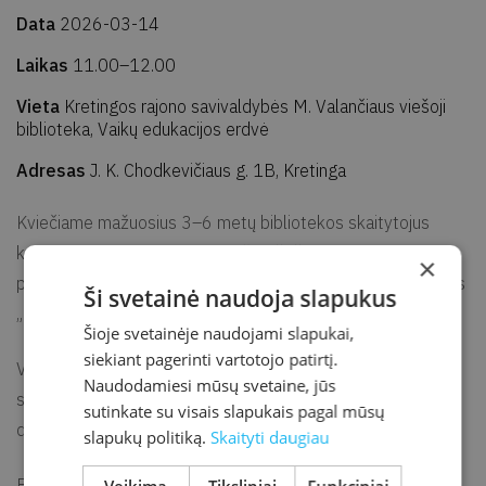
Data
2026-03-14
Laikas
11.00–12.00
Vieta
Kretingos rajono savivaldybės M. Valančiaus viešoji
biblioteka, Vaikų edukacijos erdvė
Adresas
J. K. Chodkevičiaus g. 1B, Kretinga
Kviečiame mažuosius 3–6 metų bibliotekos skaitytojus
kartu su tėveliais dalyvauti mažųjų šeštadienyje „Paskui
×
pelėdžiuką“ – pelėdžiuko iš Mariaus Marcinkevičiaus knygos
Ši svetainė naudoja slapukus
„Kaip pelėdžiukas iš namų pabėgo“ pasakojimuose.
Šioje svetainėje naudojami slapukai,
siekiant pagerinti vartotojo patirtį.
Vaikai kartu su pelėdžiuku mokysis medžioti ir tykoti grobio,
Naudodamiesi mūsų svetaine, jūs
seks mamuto pėdsakais, o po medžioklės dainuos smagias
sutinkate su visais slapukais pagal mūsų
daineles.
slapukų politiką.
Skaityti daugiau
Mažųjų šeštadienis
Būtina registracija užpildžius formą: