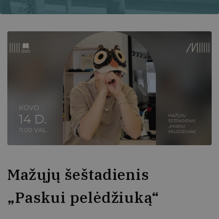
Mažųjų šeštadienis
„Paskui pelėdžiuką“