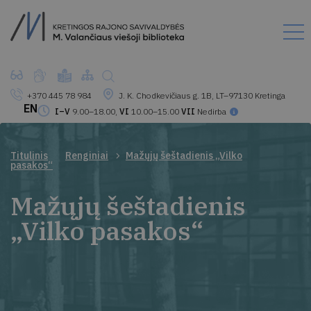
+370 445 78 984
J. K. Chodkevičiaus g. 1B, LT–97130 Kretinga
EN
I–V
9.00–18.00,
VI
10.00–15.00
VII
Nedirba
Titulinis
Renginiai
Mažųjų šeštadienis „Vilko
pasakos“
Mažųjų šeštadienis
„Vilko pasakos“