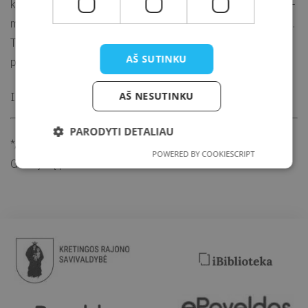
knygelės pristatymą: kartu su pilkiu pakeliausi po jo valdas –
mišką, – ieškosi vilko popierių ir mokysies kartu kepti duoną.
Taip padėsi jam sugrįžti atgal į knygelę, kad ją galėtų
AŠ SUTINKU
perskaityti kiti vaikai.
AŠ NESUTINKU
Informacija tel. (8 445) 78 985.
PARODYTI DETALIAU
*Asmenims nuo 16 metų dalyvavimas galimas tik su
POWERED BY COOKIESCRIPT
Galimybių pasu.