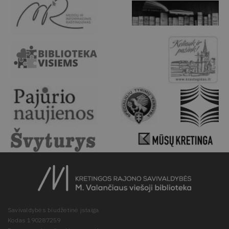
Savivaldybės biudžetinė įstaiga
Kodas 190287259