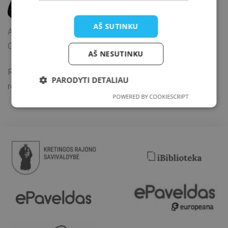
-19 saugumo reikalavimų.
AŠ SUTINKU
Asmenims nuo 16 metų dalyvavimas galimas tik su
Galimybių pasu.
AŠ NESUTINKU
Renginyje privaloma dėvėti ne žemesnio kaip FFP2 lygio
PARODYTI DETALIAU
respiratorius.
POWERED BY COOKIESCRIPT