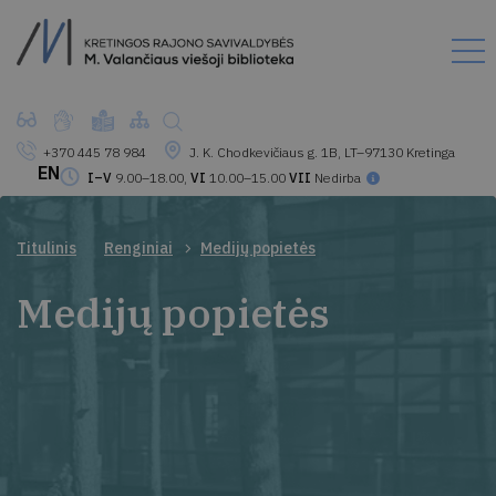
+370 445 78 984
J. K. Chodkevičiaus g. 1B, LT–97130 Kretinga
EN
I–V
9.00–18.00,
VI
10.00–15.00
VII
Nedirba
Titulinis
Renginiai
Medijų popietės
Medijų popietės