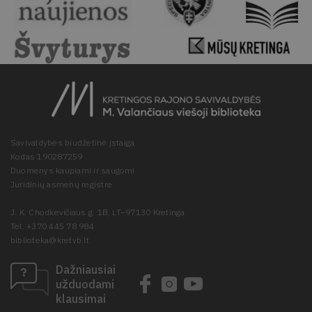
Savivaldybės biudžetinė įstaiga
Kodas 190287259
Duomenys kaupiami ir saugomi
Juridinių asmenų registre
J. K. Chodkevičiaus g. 1B, LT–97130 Kretinga
Tel. +370 445 78 984
biblioteka@kretvb.lt
Dažniausiai
užduodami
klausimai