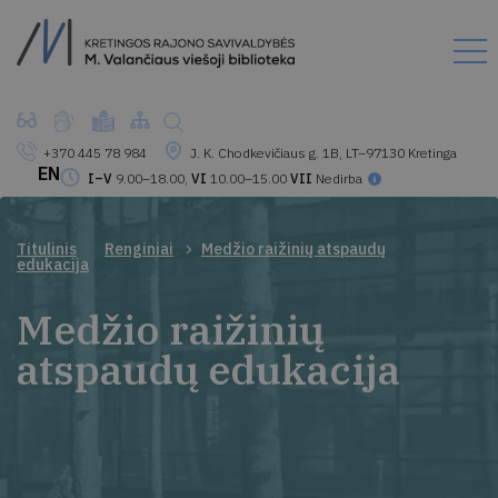
+370 445 78 984
J. K. Chodkevičiaus g. 1B, LT–97130 Kretinga
EN
I–V
9.00–18.00,
VI
10.00–15.00
VII
Nedirba
Titulinis
Renginiai
Medžio raižinių atspaudų
edukacija
Medžio raižinių
atspaudų edukacija