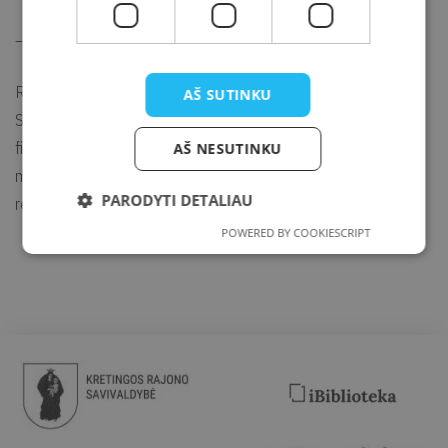
—
Renginio metu gali būti fotografuojama ir filmuojama.
AŠ SUTINKU
SVARBU. Jei nepageidaujate būti fotografuojami ir (ar)
filmuojami arba nesutinkate su nuotraukų ir (ar) vaizdo
AŠ NESUTINKU
medžiagos su Jumis viešinimu, prašome apie tai informuoti
PARODYTI DETALIAU
renginio organizatorių arba fotografą.
POWERED BY COOKIESCRIPT