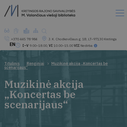
+370 445 78 984
J. K. Chodkevičiaus g. 1B, LT–97130 Kretinga
EN
I–V
9.00–18.00,
VI
10.00–15.00
VII
Nedirba
Titulinis
Renginiai
Muzikinė akcija „Koncertas be
scenarijaus“
Muzikinė akcija
„Koncertas be
scenarijaus“