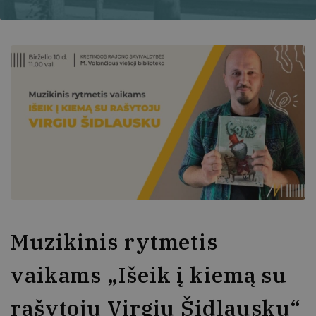
Muzikinis rytmetis
vaikams „Išeik į kiemą su
rašytoju Virgiu Šidlausku“