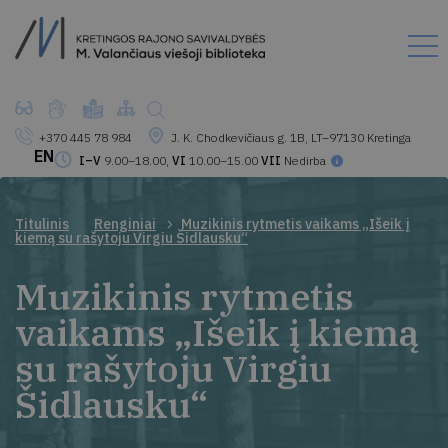
+370 445 78 984
J. K. Chodkevičiaus g. 1B, LT–97130 Kretinga
EN
I–V
9.00–18.00,
VI
10.00–15.00
VII
Nedirba
Titulinis
Renginiai
Muzikinis rytmetis vaikams „Išeik į
kiemą su rašytoju Virgiu Šidlausku“
Muzikinis rytmetis
vaikams „Išeik į kiemą
su rašytoju Virgiu
Šidlausku“