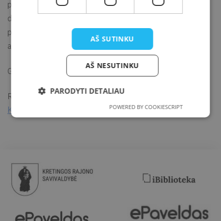
prasidainuokite, kad galėtumėte pritarti Virgio atliekamoms
dainoms. Ir tai dar ne viskas – renginio metu rašytojas
„Vasara su knyga“
paskelbs skaitymo iššūkio 2023
AŠ SUTINKU
atidarymą bei pristatys šios vasaros temas.
AŠ NESUTINKU
Gera šventinė nuotaika – garantuota!
PARODYTI DETALIAU
Renginys yra projekto „Išeik į lauką“, finansuojamo
POWERED BY COOKIESCRIPT
Kretingos rajono savivaldybės
, dalis.