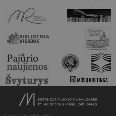
Savivaldybės biudžetinė įstaiga