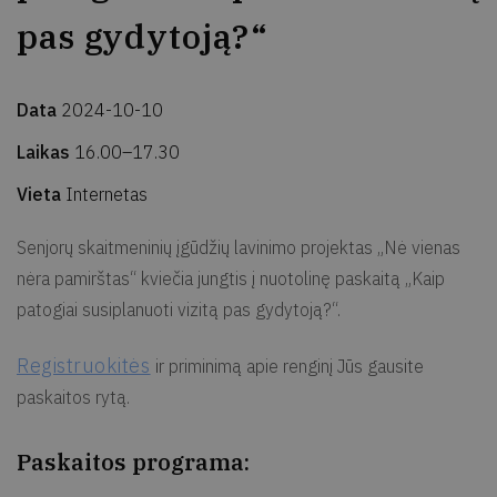
pas gydytoją?“
Data
2024-10-10
Laikas
16.00–17.30
Vieta
Internetas
Senjorų skaitmeninių įgūdžių lavinimo projektas „Nė vienas
nėra pamirštas“ kviečia jungtis į nuotolinę paskaitą „Kaip
patogiai susiplanuoti vizitą pas gydytoją?“.
Registruokitės
ir priminimą apie renginį Jūs gausite
paskaitos rytą.
Paskaitos programa: