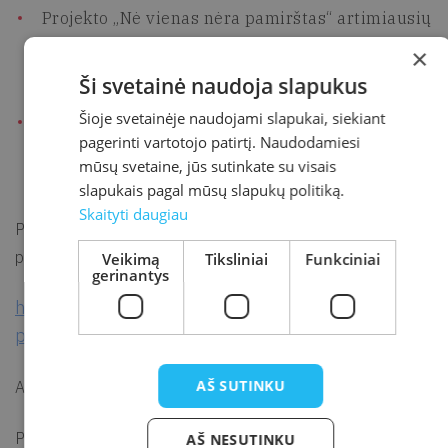
Projekto „Nė vienas nėra pamirštas“ artimiausių
skaitmeninių įgūdžių lavinimo mokymų
×
pristatymas. Projekto vadovė Rita Karpuvienė
Ši svetainė naudoja slapukus
Šioje svetainėje naudojami slapukai, siekiant
Kaip patogiai susiplanuoti vizitą pas gydytoją?
pagerinti vartotojo patirtį. Naudodamiesi
VĮ „Registrų centras” Nuotolinio konsultavimo
mūsų svetaine, jūs sutinkate su visais
skyriaus konsultantė ekspertė Dovilė Alėjūnė
slapukais pagal mūsų slapukų politiką.
Skaityti daugiau
spauskite ir pirmas sužinokite
Prisijunkite,
, kaip
patogiai susiplanuoti vizitą pas gydytoją?
Veikimą
Tiksliniai
Funkciniai
gerinantys
https://us06web.zoom.us/j/89044045122?
pwd=lStYZhyhcQgDk5le6yycCw0omDvg0l.1#succ
AŠ SUTINKU
Alternatyva prisijungimui į paskaitą (tik renginio dieną).
Paskaitos metu turėsite galimybę užduoti klausimus
AŠ NESUTINKU