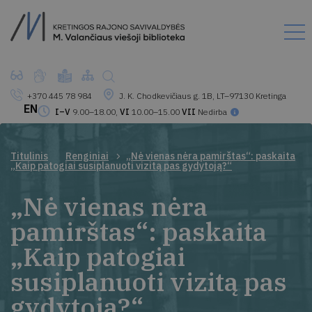
+370 445 78 984
J. K. Chodkevičiaus g. 1B, LT–97130 Kretinga
EN
I–V
9.00–18.00,
VI
10.00–15.00
VII
Nedirba
Titulinis
Renginiai
„Nė vienas nėra pamirštas“: paskaita
„Kaip patogiai susiplanuoti vizitą pas gydytoją?“
„Nė vienas nėra
pamirštas“: paskaita
„Kaip patogiai
susiplanuoti vizitą pas
gydytoją?“