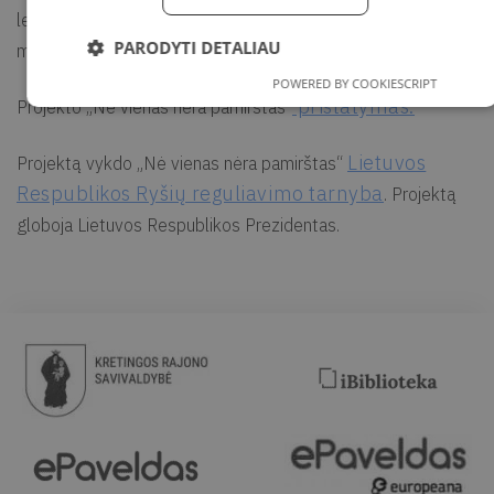
lektoriams. Aktyviausias klausytojas gaus dovanų – projekto
PARODYTI DETALIAU
marškinėlius.
POWERED BY COOKIESCRIPT
pristatymas.
Projekto „Nė vienas nėra pamirštas“
Lietuvos
Projektą vykdo „Nė vienas nėra pamirštas“
Respublikos Ryšių reguliavimo tarnyba
. Projektą
globoja Lietuvos Respublikos Prezidentas.