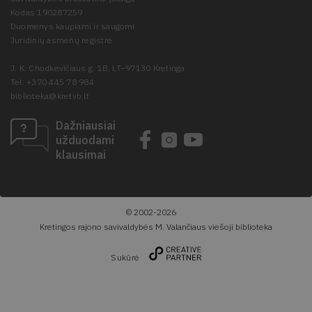
Kodas 190287259
Duomenys kaupiami ir saugomi
Juridinių asmenų registre
J. K. Chodkevičiaus g. 1B, LT–97130 Kretinga
Tel. +370 445 78 984
biblioteka@kretvb.lt
Dažniausiai
užduodami
klausimai
© 2002-2026
Kretingos rajono savivaldybės M. Valančiaus viešoji biblioteka
Sukūrė