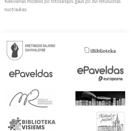
Kiekvienas modelis po fotosesijos gaus po dvi retušuotas
nuotraukas.