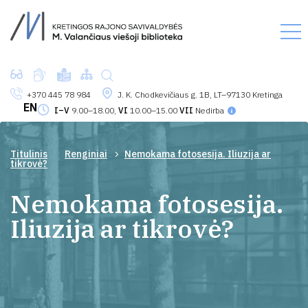
+370 445 78 984
J. K. Chodkevičiaus g. 1B, LT–97130 Kretinga
EN
I–V
9.00–18.00,
VI
10.00–15.00
VII
Nedirba
Titulinis
Renginiai
Nemokama fotosesija. Iliuzija ar
tikrovė?
Nemokama fotosesija.
Iliuzija ar tikrovė?