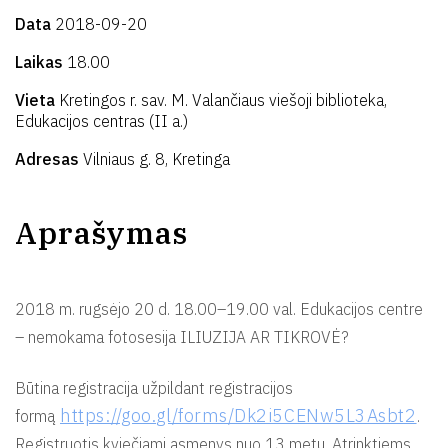
Data
2018-09-20
Laikas
18.00
Vieta
Kretingos r. sav. M. Valančiaus viešoji biblioteka,
Edukacijos centras (II a.)
Adresas
Vilniaus g. 8, Kretinga
Aprašymas
2018 m. rugsėjo 20 d. 18.00–19.00 val. Edukacijos centre
– nemokama fotosesija ILIUZIJA AR TIKROVĖ?
Būtina registracija užpildant registracijos
https://goo.gl/forms/Dk2i5CENw5L3Asbt2
formą
.
Registruotis kviečiami asmenys nuo 13 metų. Atrinktiems