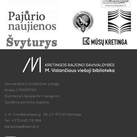
Savivaldybės biudžetinė įstaiga
Kodas 190287259
Duomenys kaupiami ir saugomi
Juridinių asmenų registre
J. K. Chodkevičiaus g. 1B, LT–97130 Kretinga
Tel. +370 445 78 984
biblioteka@kretvb.lt