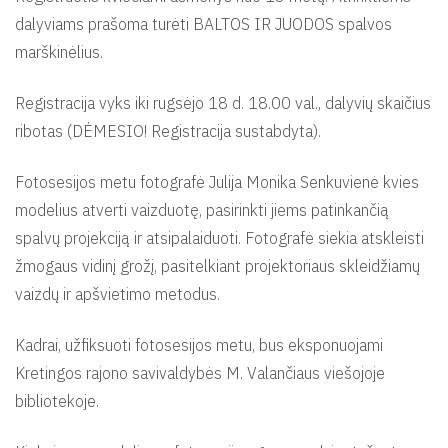
dalyviams prašoma turėti BALTOS IR JUODOS spalvos
marškinėlius.
Registracija vyks iki rugsėjo 18 d. 18.00 val., dalyvių skaičius
ribotas (DĖMESIO! Registracija sustabdyta).
Fotosesijos metu fotografė Julija Monika Senkuvienė kvies
modelius atverti vaizduotę, pasirinkti jiems patinkančią
spalvų projekciją ir atsipalaiduoti. Fotografė siekia atskleisti
žmogaus vidinį grožį, pasitelkiant projektoriaus skleidžiamų
vaizdų ir apšvietimo metodus.
Kadrai, užfiksuoti fotosesijos metu, bus eksponuojami
Kretingos rajono savivaldybės M. Valančiaus viešojoje
bibliotekoje.