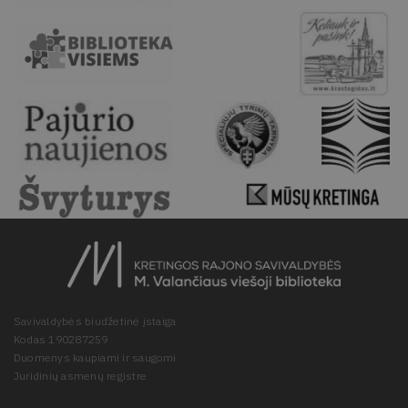
Savivaldybės biudžetinė įstaiga
Kodas 190287259
Duomenys kaupiami ir saugomi
Juridinių asmenų registre