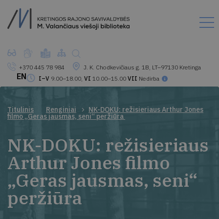
+370 445 78 984
J. K. Chodkevičiaus g. 1B, LT–97130 Kretinga
EN
I–V
9.00–18.00,
VI
10.00–15.00
VII
Nedirba
Titulinis
Renginiai
NK-DOKU: režisieriaus Arthur Jones
filmo „Geras jausmas, seni“ peržiūra
NK-DOKU: režisieriaus
Arthur Jones filmo
„Geras jausmas, seni“
peržiūra