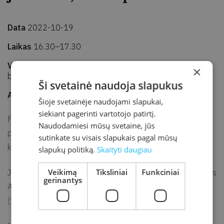
Data
2022-10-19
Laikas
16.30–17.30
Vieta
Kretingos rajono savivaldybės M. Valančiaus viešoji
×
biblioteka, Jaunimo edukacijos erdvė
Ši svetainė naudoja slapukus
Adresas
J. K. Chodkevičiaus g. 1B, Kretinga
Šioje svetainėje naudojami slapukai,
siekiant pagerinti vartotojo patirtį.
Festivalis „Nepatogus kinas“ pristatė bendrakūrystės
Naudodamiesi mūsų svetaine, jūs
projektą NK-DOKU, – kad dėmesio vertus filmus pamatytų
sutinkate su visais slapukais pagal mūsų
kuo daugiau žmonių.
slapukų politiką.
Skaityti daugiau
Veikimą
Tiksliniai
Funkciniai
Jaunimo kino klubas „Kino maršrutai“ organizuoja režisieriaus
gerinantys
Arthur Jones filmo „Geras jausmas, seni“ peržiūrą:
https://youtu.be/wXnhuttU1sg.