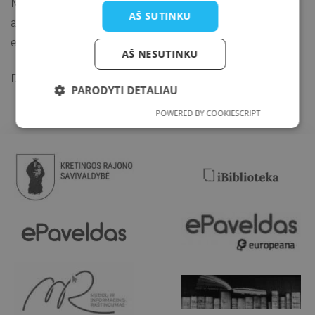
Norinčius prisijungti ir kitus 15–19 m. jaunuolius kviečiame
AŠ SUTINKU
atvykti į M. Valančiaus viešosios bibliotekos Jaunimo
edukacijos erdvę. Kino seansas nemokamas.
AŠ NESUTINKU
Dokumentiniai filmai kuriami tam, kad juos žiūrėtų!
PARODYTI DETALIAU
POWERED BY COOKIESCRIPT