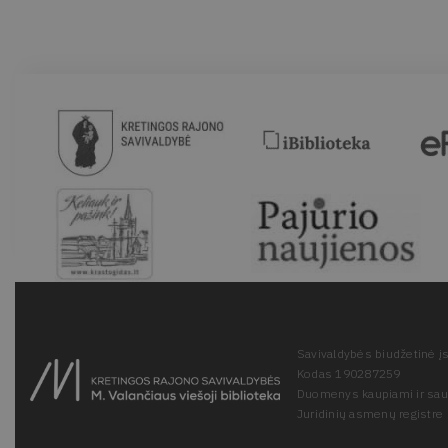
Savivaldybės biudžetinė įs
Kodas 190287259
Duomenys kaupiami ir sa
Juridinių asmenų registre