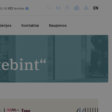
EN
15.00
VII
Nedirba
lerijos
Kontaktai
Naujienos
tebint“