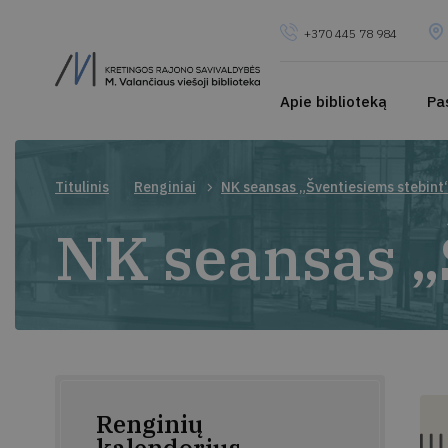
+370 445 78 984
Apie biblioteką
Pa
Titulinis
Renginiai
NK seansas „Šventiesiems stebint
NK seansas „
Renginių