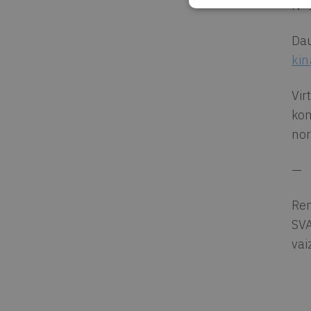
N–1
Dau
kin
Vir
kom
nor
—
Ren
SVA
vai