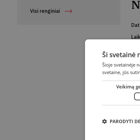
N
Visi renginiai
Da
Lai
Vie
Ši svetainė
Ad
Šioje svetainėje 
svetaine, jūs sut
Kvi
vir
Veikimą g
Spa
Wat
Orl
PARODYTI D
šov