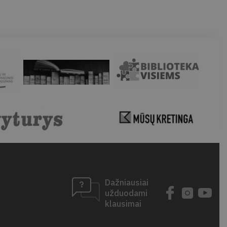
Dažniausiai
užduodami
klausimai