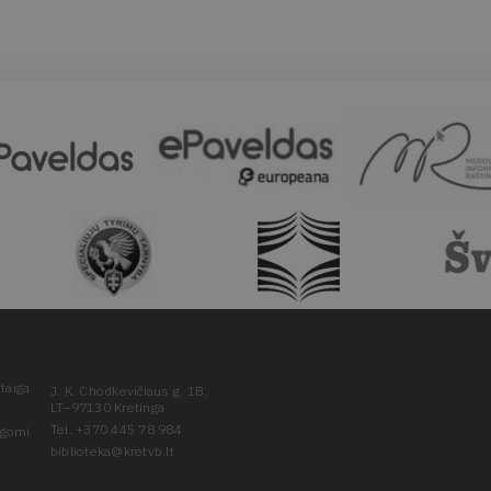
taiga
J. K. Chodkevičiaus g. 1B,
LT–97130 Kretinga
Tel. +370 445 78 984
ugomi
biblioteka@kretvb.lt