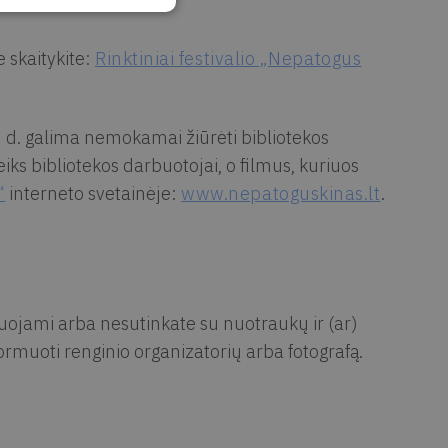
 skaitykite:
Rinktiniai festivalio „Nepatogus
27 d. galima nemokamai žiūrėti bibliotekos
eiks bibliotekos darbuotojai, o filmus, kuriuos
“
interneto svetainėje:
www.nepatoguskinas.lt
.
muojami arba nesutinkate su nuotraukų ir (ar)
rmuoti renginio organizatorių arba fotografą.