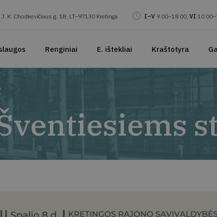
J. K. Chodkevičiaus g. 1B, LT–97130 Kretinga
I–V
9.00–18.00,
VI
10.00–
slaugos
Renginiai
E. ištekliai
Kraštotyra
Ga
“
Šventiesiems s