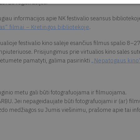
3. Be registracijos.
giau informacijos apie NK festivalio seansus bibliotekoje
as“ filmai – Kretingos bibliotekoje
.
tualioje festivalio kino salėje esančius filmus spalio 8–
piuteriuose. Prisijungimus prie virtualios kino salės sut
ėtumėte pamatyti, galima pasirinkti
„Nepatogaus kino
ginio metu gali būti fotografuojama ir filmuojama.
RBU. Jei nepageidaujate būti fotografuojami ir (ar) fil
zdo medžiagos su Jumis viešinimu, prašome apie tai info