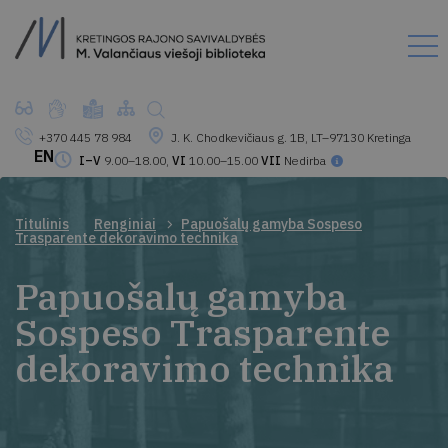
+370 445 78 984
J. K. Chodkevičiaus g. 1B, LT–97130 Kretinga
EN
I–V
9.00–18.00,
VI
10.00–15.00
VII
Nedirba
Titulinis
Renginiai
Papuošalų gamyba Sospeso
Trasparente dekoravimo technika
Papuošalų gamyba
Sospeso Trasparente
dekoravimo technika