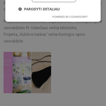
papuošti įvairius daiktus – dėžutes, rėmelius, stiklo gaminius,
sukurti originalius šviestuvus, paveikslus, papuošalus.
PARODYTI DETALIAU
POWERED BY COOKIESCRIPT
Projekto „Kultūros bankas“ organizatorius – Kretingos rajono
savivaldybės M. Valančiaus viešoji biblioteka.
Projektą „Kultūros bankas“ remia Kretingos rajono
savivaldybė.