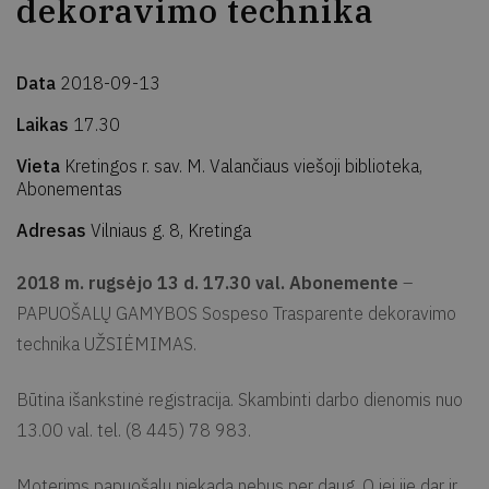
dekoravimo technika
Data
2018-09-13
Laikas
17.30
Vieta
Kretingos r. sav. M. Valančiaus viešoji biblioteka,
Abonementas
Adresas
Vilniaus g. 8, Kretinga
2018 m. rugsėjo 13 d. 17.30 val. Abonemente
–
PAPUOŠALŲ GAMYBOS Sospeso Trasparente dekoravimo
technika UŽSIĖMIMAS.
Būtina išankstinė registracija. Skambinti darbo dienomis nuo
13.00 val. tel. (8 445) 78 983.
Moterims papuošalų niekada nebus per daug. O jei jie dar ir