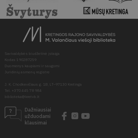
Savivaldybės biudžetinė įstaiga
Kodas 190287259
Duomenys kaupiami ir saugomi
Juridinių asmenų registre
J. K. Chodkevičiaus g. 1B, LT–97130 Kretinga
Tel. +370 445 78 984
biblioteka@kretvb.lt
Dažniausiai
užduodami
klausimai