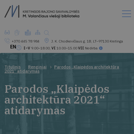
+370 445 78 984
J. K. Chodkevičiaus g. 1B, LT–97130 Kretinga
EN
I–V
9.00–18.00,
VI
10.00–15.00
VII
Nedirba
Titulinis
Renginiai
Parodos „Klaipėdos architektūra
2021“ atidarymas
Parodos „Klaipėdos
architektūra 2021“
atidarymas