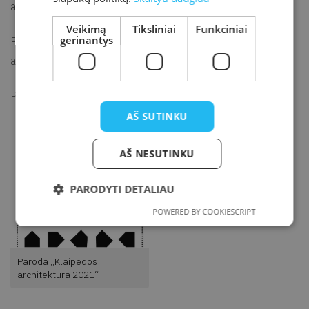
architektų projektai įvairiuose miestuose.
Veikimą
Tiksliniai
Funkciniai
gerinantys
Parodos atidaryme dalyvaus ir ją pristatys Lietuvos
architektų sąjungos Klaipėdos apskrities organizacijos nariai.
Paroda veiks iki vasario 28 d.
AŠ SUTINKU
AŠ NESUTINKU
PARODYTI DETALIAU
POWERED BY COOKIESCRIPT
Paroda „Klaipėdos
architektūra 2021“