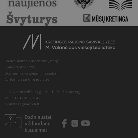
Savivaldybės biudžetinė įstaiga
Kodas 190287259
Duomenys kaupiami ir saugomi
Juridinių asmenų registre
J. K. Chodkevičiaus g. 1B, LT–97130 Kretinga
Tel. +370 445 78 984
biblioteka@kretvb.lt
Dažniausiai
užduodami
klausimai