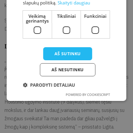
slapukų politiką.
Skaityti daugiau
kokios naudos jie duos mūsų organizmui?
Veikimą
Tiksliniai
Funkciniai
Susitikime dalyvaus tarpdisciplininė menininkė Agnė
gerinantys
Dragūnaitė, kuri pasidalins garsinėmis meditacijomis.
Ligita Guldupienė
AŠ SUTINKU
„Nuo vaikystės eidavau su seneliu žoliauti – tai jis mano
įkvėpėjas. Po to kurį laiką buvau atitrūkusi nuo žolelių
AŠ NESUTINKU
rinkimo, tiesa, sau visada prisirinkdavau. Prieš šešerius metus
PARODYTI DETALIAU
intensyviau pradėjau gilintis į augalų pasaulį. Nuolat mokausi:
lankau Virgilijaus Skirkevičiaus seminarus; pernai mokiausi
POWERED BY COOKIESCRIPT
Holistinio ugdymo institute (9 dalykus), šiemet tęsiu
mokslus, ir dar lankau daug įvairiausių seminarų, susijusių su
žmogaus sveikata! Tai man padeda dar giliau pažvelgti į
žmogų kaip į kompleksinę sistemą“ – prisistato Ligita.