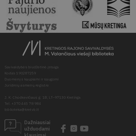
Savivaldybės biudžetinė įstaiga
Kodas 190287259
Duomenys kaupiami ir saugomi
Juridinių asmenų registre
J. K. Chodkevičiaus g. 1B, LT–97130 Kretinga
Tel. +370 445 78 984
biblioteka@kretvb.lt
Dažniausiai
užduodami
klausimai