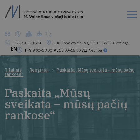
+370 445 78 984
J. K. Chodkevičiaus g. 1B, LT–97130 Kretinga
EN
I–V
9.00–18.00,
VI
10.00–15.00
VII
Nedirba
Titulinis
Renginiai
Paskaita „Mūsų sveikata – mūsų pačių
rankose“
Paskaita „Mūsų
sveikata – mūsų pačių
rankose“