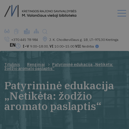
+370 445 78 984
J. K. Chodkevičiaus g. 1B, LT–97130 Kretinga
EN
I–V
9.00–18.00,
VI
10.00–15.00
VII
Nedirba
Titulinis
Renginiai
Patyriminė edukacija „Netikėta:
žodžio aromato paslaptis“
Patyriminė edukacija
„Netikėta: žodžio
aromato paslaptis“