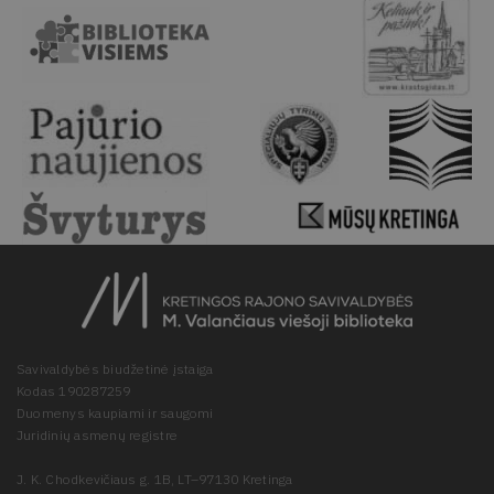
Savivaldybės biudžetinė įstaiga
Kodas 190287259
Duomenys kaupiami ir saugomi
Juridinių asmenų registre
J. K. Chodkevičiaus g. 1B, LT–97130 Kretinga