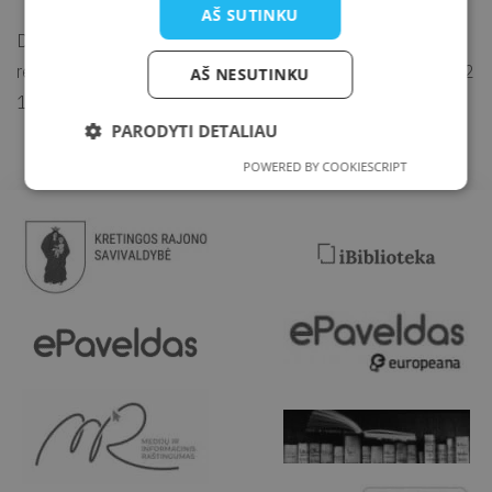
AŠ SUTINKU
Dalyvių amžius nuo 12 metų. Vietų skaičius ribotas, būtina
registracija el. p.
jaunimas@kretvb.lt
arba tel. (+370 445) 72
AŠ NESUTINKU
134.
PARODYTI DETALIAU
POWERED BY COOKIESCRIPT