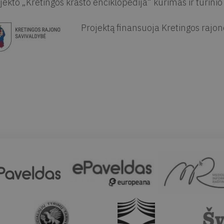
jekto „Kretingos krašto enciklopedija“ kūrimas ir turinio
Projektą finansuoja Kretingos rajon