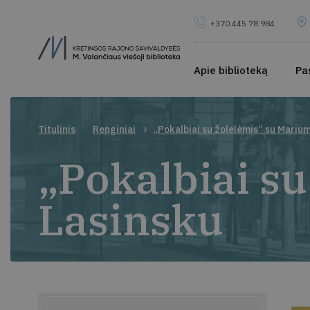
+370 445 78 984
Apie biblioteką
Pa
Titulinis
Renginiai
„Pokalbiai su žolelėmis“ su Marium
„Pokalbiai s
Lasinsku