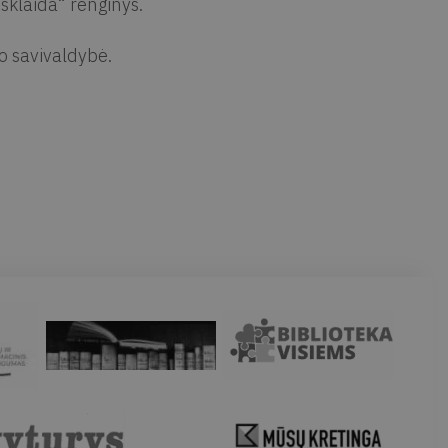
 sklaida“ renginys.
o savivaldybė.