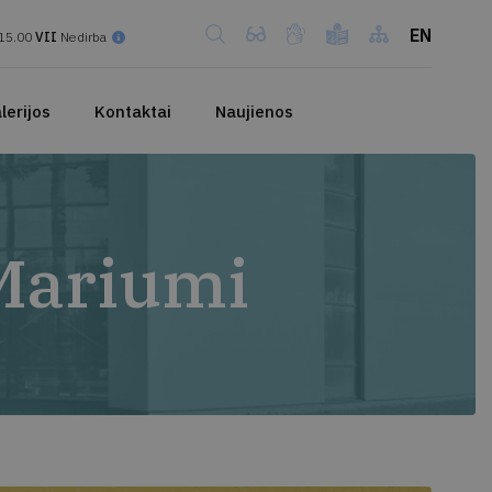
EN
15.00
VII
Nedirba
lerijos
Kontaktai
Naujienos
 Mariumi