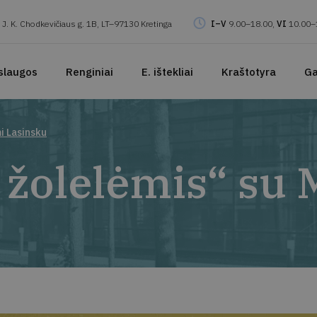
J. K. Chodkevičiaus g. 1B, LT–97130 Kretinga
I–V
9.00–18.00,
VI
10.00–
slaugos
Renginiai
E. ištekliai
Kraštotyra
Ga
i Lasinsku
u žolelėmis“ su