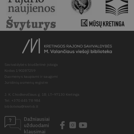
Savivaldybės biudžetinė įstaiga
Kodas 190287259
Duomenys kaupiami ir saugomi
Juridinių asmenų registre
J. K. Chodkevičiaus g. 1B, LT–97130 Kretinga
Tel. +370 445 78 984
biblioteka@kretvb.lt
Dažniausiai
užduodami
klausimai