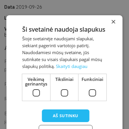
Data
2019-09-26
Laikas
12.00–14.00
×
Ši svetainė naudoja slapukus
Vieta
Kretingos rajono savivaldybės M. Valančiaus viešoji
biblioteka, Jaunimo edukacijos erdvė
Šioje svetainėje naudojami slapukai,
siekiant pagerinti vartotojo patirtį.
Aprašymas
Naudodamiesi mūsų svetaine, jūs
sutinkate su visais slapukais pagal mūsų
Pratybos tėvams „Darželis – džiaugsmas ar baubas? Kaip
slapukų politiką.
Skaityti daugiau
padėti sau ir mažyliui adaptuotis grupėje“.
Veikimą
Tiksliniai
Funkciniai
gerinantys
Pratybas ves psichologė Vika Gridiajeva.
Renginys nemokamas.
Būtina išankstinė registracija tel. (8 445) 72 134 arba el. p.
AŠ SUTINKU
jaunimas@kretvb.lt
. Vietų skaičius ribotas.