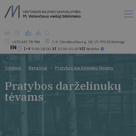
+370 445 78 984
J. K. Chodkevičiaus g. 1B, LT–97130 Kretinga
EN
I–V
9.00–18.00,
VI
10.00–15.00
VII
Nedirba
Titulinis
Renginiai
Pratybos darželinukų tėvams
Pratybos darželinukų
tėvams