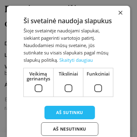
Renginys J. Biliūno 140-
×
Ši svetainė naudoja slapukus
osioms gimimo metinėms
Šioje svetainėje naudojami slapukai,
siekiant pagerinti vartotojo patirtį.
Data
2019-04-08
Naudodamiesi mūsų svetaine, jūs
sutinkate su visais slapukais pagal mūsų
Laikas
11.00–12.00
slapukų politiką.
Skaityti daugiau
Vieta
Kretingos rajono savivaldybės M. Valančiaus viešoji
biblioteka, Vaikų edukacijos erdvė
Veikimą
Tiksliniai
Funkciniai
gerinantys
Adresas
J. K. Chodkevičiaus g. 1B, Kretinga
Edukacinė-literatūrinė pamoka „Aš – ne Brisius“, skirta
rašytojo Jono Biliūno 140-osioms gimimo metinėms.
AŠ SUTINKU
AŠ NESUTINKU