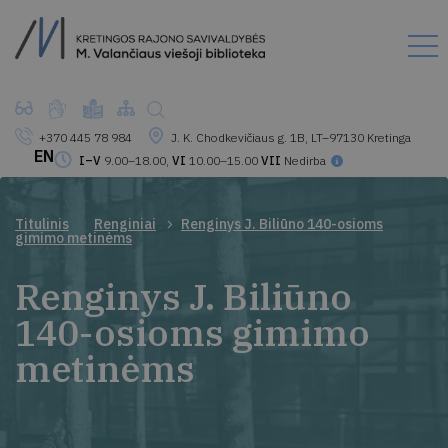
+370 445 78 984
J. K. Chodkevičiaus g. 1B, LT–97130 Kretinga
EN
I–V
9.00–18.00,
VI
10.00–15.00
VII
Nedirba
Titulinis
Renginiai
Renginys J. Biliūno 140-osioms
gimimo metinėms
Renginys J. Biliūno
140-osioms gimimo
metinėms