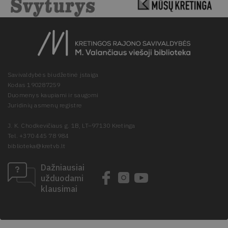
Savivaldybės biudžetinė įstaiga
Kodas 190287259
Duomenys kaupiami ir saugomi
Juridinių asmenų registre
J. K. Chodkevičiaus g. 1B, LT–97130 Kretinga
Tel. +370 445 78 984
biblioteka@kretvb.lt
Dažniausiai
užduodami
klausimai