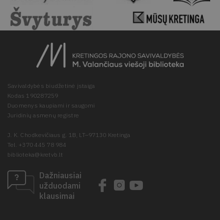
Savivaldybės biudžetinė įstaiga
Kodas 190287259
Duomenys kaupiami ir saugomi
Juridinių asmenų registre
J. K. Chodkevičiaus g. 1B, LT–97130 Kretinga
Tel. +370 445 78 984
biblioteka@kretvb.lt
Dažniausiai
užduodami
klausimai