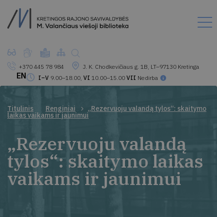
+370 445 78 984
J. K. Chodkevičiaus g. 1B, LT–97130 Kretinga
EN
I–V
9.00–18.00,
VI
10.00–15.00
VII
Nedirba
Titulinis
Renginiai
„Rezervuoju valandą tylos“: skaitymo
laikas vaikams ir jaunimui
„Rezervuoju valandą
tylos“: skaitymo laikas
vaikams ir jaunimui