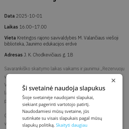
Data
2025-10-01
Laikas
16.00–17.00
Vieta
Kretingos rajono savivaldybės M. Valančiaus viešoji
biblioteka, Jaunimo edukacijos erdvė
Adresas
J. K. Chodkevičiaus g. 1B
Savarankiško skaitymo laikas vaikams ir jaunimui „Rezervuoju
valandą tylos“ – tai kvietimas skirti valandą tik sau ir knygai.
×
Vaikų ir jaunimo edukacijos erdvėse laukia ramybės kupinas
Ši svetainė naudoja slapukus
laikas, kviečiantis atsitraukti nuo kasdienio šurmulio ir
Šioje svetainėje naudojami slapukai,
pasinerti į istorijas, slypinčias knygos puslapiuose.
siekiant pagerinti vartotojo patirtį.
Naudodamiesi mūsų svetaine, jūs
Galite atsinešti savo mėgstamą knygą arba išsirinkti naują
sutinkate su visais slapukais pagal mūsų
vietoje – svarbiausia, kad tai būtų metas, kai skaitymas
slapukų politiką.
Skaityti daugiau