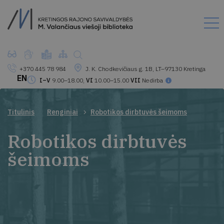
+370 445 78 984
J. K. Chodkevičiaus g. 1B, LT–97130 Kretinga
EN
I–V
9.00–18.00,
VI
10.00–15.00
VII
Nedirba
Titulinis
Renginiai
Robotikos dirbtuvės šeimoms
Robotikos dirbtuvės
šeimoms