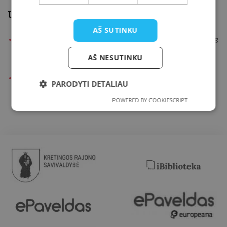
Užsiėmimų metu:
AŠ SUTINKU
Susipažinsite su LEGO Mindstorms EV3 robotais
bei jų galimybėmis;
AŠ NESUTINKU
Sukonstruosite savo robotą ir išmoksite jį
PARODYTI DETALIAU
valdyti.
POWERED BY COOKIESCRIPT