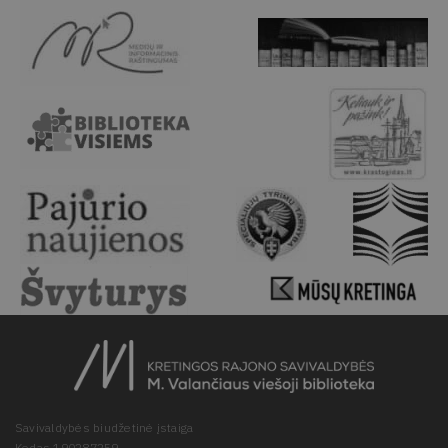
Savivaldybės biudžetinė įstaiga
Kodas 190287259