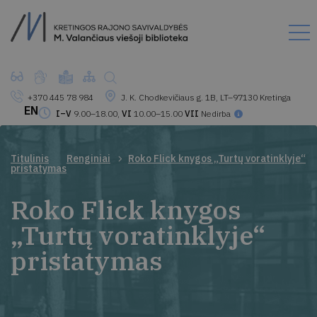
+370 445 78 984
J. K. Chodkevičiaus g. 1B, LT–97130 Kretinga
EN
I–V
9.00–18.00,
VI
10.00–15.00
VII
Nedirba
Titulinis
Renginiai
Roko Flick knygos „Turtų voratinklyje“
pristatymas
Roko Flick knygos
„Turtų voratinklyje“
pristatymas