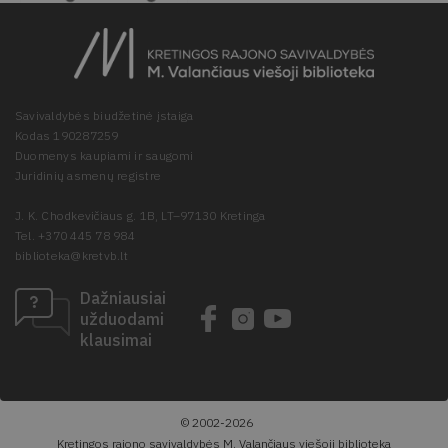
Savivaldybės biudžetinė įstaiga
Kodas 190287259
Duomenys kaupiami ir saugomi
Juridinių asmenų registre
J. K. Chodkevičiaus g. 1B, LT–97130 Kretinga
Tel. +370 445 78 984
biblioteka@kretvb.lt
Dažniausiai
užduodami
klausimai
© 2002-2026
Kretingos rajono savivaldybės M. Valančiaus viešoji biblioteka