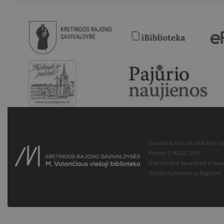
Savivaldybės biudžetinė įs
Kodas 190287259
Duomenys kaupiami ir sa
Juridinių asmenų registre