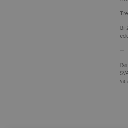
Tre
Bir
edu
—
Ren
SVA
vai