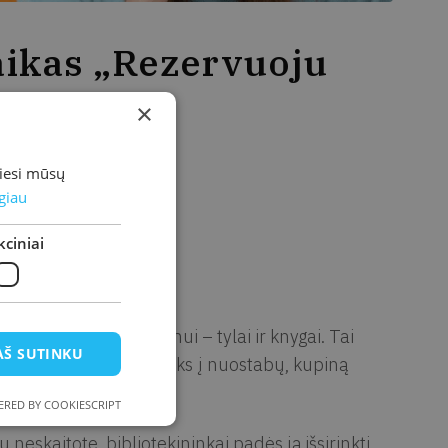
aikas „Rezervuoju
×
miesi mūsų
giau
ciniai
s skirti laiką skaitymui – tylai ir knygai. Tai
AŠ SUTINKU
Skaitymo valanda įtrauks į nuostabų, kupiną
RED BY COOKIESCRIPT
neskaitote, bibliotekininkai padės ją išsirinkti.