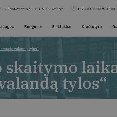
J. K. Chodkevičiaus g. 1B, LT–97130 Kretinga
I–V
9.00–18.00,
VI
10.00–
slaugos
Renginiai
E. ištekliai
Kraštotyra
Ga
ervuoju valandą tylos“
 skaitymo laik
valandą tylos“