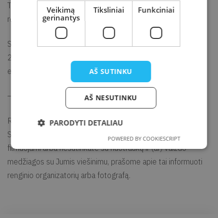
Trečiadienių popietės bibliotekoje – puiki galimybė
Veikimą
Tiksliniai
Funkciniai
gerinantys
rezervuoti sau valandą tylos.
Spalio mėnesį laikas skaitymui Jums rezervuotas 2, 9, 16,
23 ir 30 d. dienomis nuo 16 iki 17 val. Vaikų ir Jaunimo
edukacijos erdvėse.
AŠ SUTINKU
—
AŠ NESUTINKU
Renginio metu gali būti fotografuojama ir filmuojama.
PARODYTI DETALIAU
SVARBU. Jei nepageidaujate būti fotografuojami ir (ar)
POWERED BY COOKIESCRIPT
filmuojami arba nesutinkate su nuotraukų ir (ar) vaizdo
medžiagos su Jumis viešinimu, prašome apie tai informuoti
renginio organizatorių arba fotografą.