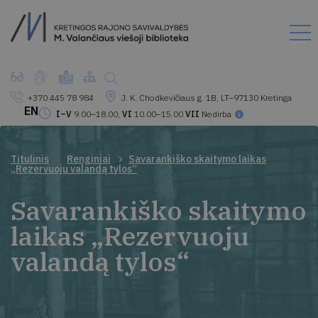
+370 445 78 984
J. K. Chodkevičiaus g. 1B, LT–97130 Kretinga
EN
I–V
9.00–18.00,
VI
10.00–15.00
VII
Nedirba
Titulinis
Renginiai
Savarankiško skaitymo laikas
„Rezervuoju valandą tylos“
Savarankiško skaitymo
laikas „Rezervuoju
valandą tylos“