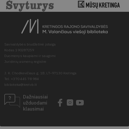
Savivaldybės biudžetinė įstaiga
Kodas 190287259
Duomenys kaupiami ir saugomi
Juridinių asmenų registre
J. K. Chodkevičiaus g. 1B, LT–97130 Kretinga
Tel. +370 445 78 984
biblioteka@kretvb.lt
Dažniausiai
užduodami
klausimai