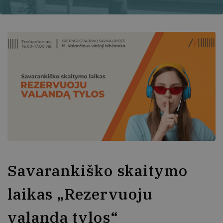
Savarankiško skaitymo
laikas „Rezervuoju
valandą tylos“