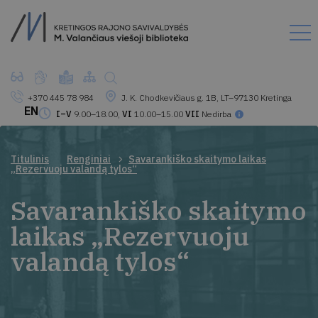
+370 445 78 984
J. K. Chodkevičiaus g. 1B, LT–97130 Kretinga
EN
I–V
9.00–18.00,
VI
10.00–15.00
VII
Nedirba
Titulinis
Renginiai
Savarankiško skaitymo laikas
„Rezervuoju valandą tylos“
Savarankiško skaitymo
laikas „Rezervuoju
valandą tylos“