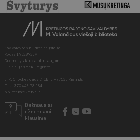
Savivaldybės biudžetinė įstaiga
Kodas 190287259
Duomenys kaupiami ir saugomi
Juridinių asmenų registre
J. K. Chodkevičiaus g. 1B, LT–97130 Kretinga
Tel. +370 445 78 984
biblioteka@kretvb.lt
Dažniausiai
užduodami
klausimai