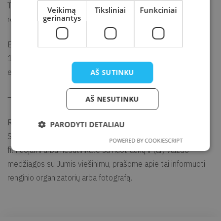
Trečiadienių popietės bibliotekoje – puiki galimybė
Veikimą
Tiksliniai
Funkciniai
gerinantys
rezervuoti sau valandą tylos skaitant.
Balandžio mėnesį laikas skaitymui Jums rezervuotas 3, 10,
17, 24 d. nuo 16 iki 17 val. Vaikų ir Jaunimo edukacijos
erdvėse.
AŠ SUTINKU
—
AŠ NESUTINKU
Renginio metu gali būti fotografuojama ir filmuojama.
PARODYTI DETALIAU
SVARBU. Jei nepageidaujate būti fotografuojami ir (ar)
POWERED BY COOKIESCRIPT
filmuojami arba nesutinkate su nuotraukų ir (ar) vaizdo
medžiagos su Jumis viešinimu, prašome apie tai informuoti
renginio organizatorių arba fotografą.