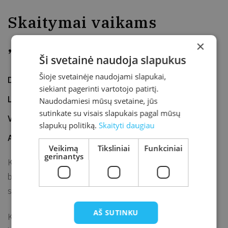
Skaitymai vaikams
„Nykštukų Kalėdos“
×
Ši svetainė naudoja slapukus
Šioje svetainėje naudojami slapukai,
Data
2020-12-15
siekiant pagerinti vartotojo patirtį.
Laikas
13.00–14.00
Naudodamiesi mūsų svetaine, jūs
sutinkate su visais slapukais pagal mūsų
Vieta
#SaugiaiNamuose
slapukų politiką.
Skaityti daugiau
Adresas
Internetas
Veikimą
Tiksliniai
Funkciniai
gerinantys
Kalėdinių istorijų vaikams skaitymai „Nykštukų Kalėdos“
Facebook
bibliotekos
puslapyje ir bibliotekos interneto
svetainėje.
AŠ SUTINKU
Kalėdų senelio nykštukai kviečia bibliotekos mažuosius