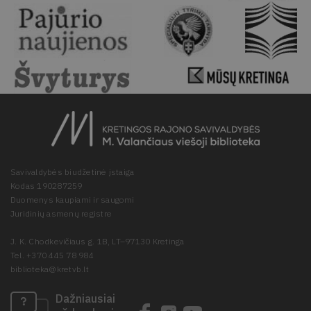
Savivaldybės biudžetinė įstaiga
Kodas 190287259
Duomenys kaupiami ir saugomi
Juridinių asmenų registre
J. K. Chodkevičiaus g. 1B, LT–97130 Kretinga
Tel. +370 445 78 984
biblioteka@kretvb.lt
Dažniausiai