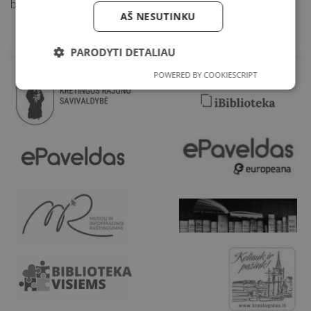
bičiulius į Kalėdinę pasaką.
AŠ NESUTINKU
PARODYTI DETALIAU
POWERED BY COOKIESCRIPT