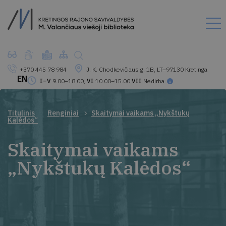
+370 445 78 984
J. K. Chodkevičiaus g. 1B, LT–97130 Kretinga
EN
I–V
9.00–18.00,
VI
10.00–15.00
VII
Nedirba
Titulinis
Renginiai
Skaitymai vaikams „Nykštukų
Kalėdos“
Skaitymai vaikams
„Nykštukų Kalėdos“