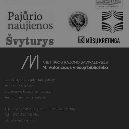
Savivaldybės biudžetinė įstaiga
Kodas 190287259
Duomenys kaupiami ir saugomi
Juridinių asmenų registre
J. K. Chodkevičiaus g. 1B, LT–97130 Kretinga
Tel. +370 445 78 984
biblioteka@kretvb.lt