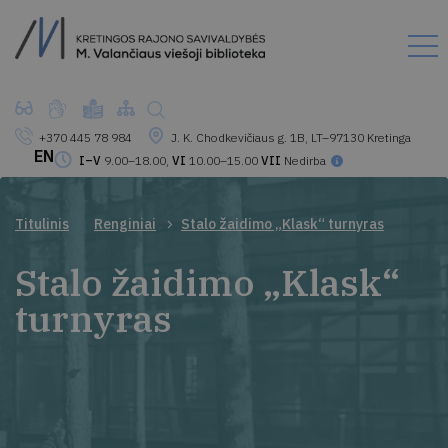
+370 445 78 984
J. K. Chodkevičiaus g. 1B, LT–97130 Kretinga
EN
I–V
9.00–18.00,
VI
10.00–15.00
VII
Nedirba
Titulinis
Renginiai
Stalo žaidimo „Klask“ turnyras
Stalo žaidimo „Klask“
turnyras