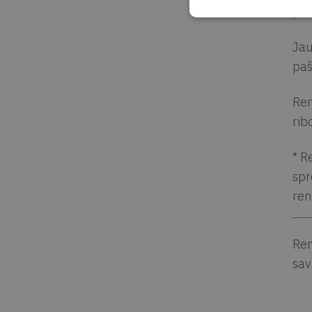
pro
Jau
paš
Ren
rib
* R
spr
ren
Ren
sav