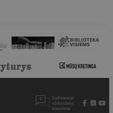
Dažniausiai
užduodami
klausimai