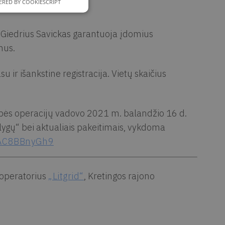
RED BY COOKIESCRIPT
s Giedrius Savickas garantuoja įdomius
mus.
ir išankstine registracija. Vietų skaičius
stybės operacijų vadovo 2021 m. balandžio 16 d.
ygų“ bei aktualiais pakeitimais, vykdoma
HAC8BBnyGh9
 operatorius
„Litgrid“
, Kretingos rajono