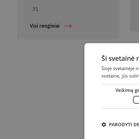
31
Visi renginiai
S
Ši svetainė
š
Šioje svetainėje 
svetaine, jūs sut
Da
Veikimą g
Lai
Vie
Ad
PARODYTI D
Kvi