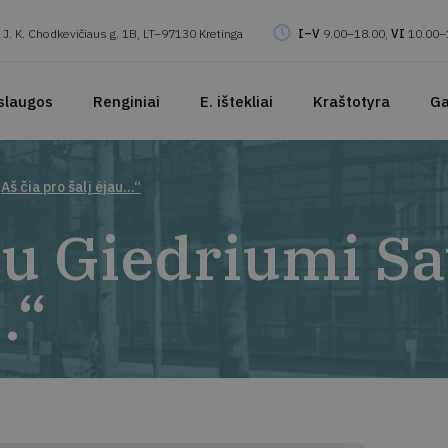
J. K. Chodkevičiaus g. 1B, LT–97130 Kretinga
I–V
9.00–18.00,
VI
10.00–
slaugos
Renginiai
E. ištekliai
Kraštotyra
Ga
Aš čia pro šalį ėjau…“
su Giedriumi Sa
…“