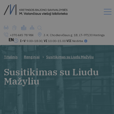
+370 445 78 984
J. K. Chodkevičiaus g. 1B, LT–97130 Kretinga
EN
I–V
9.00–18.00,
VI
10.00–15.00
VII
Nedirba
Titulinis
Renginiai
Susitikimas su Liudu Mažyliu
Susitikimas su Liudu
Mažyliu