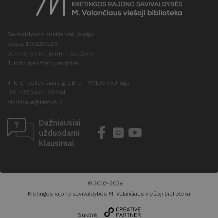
Savivaldybės biudžetinė įstaiga
Kodas 190287259
Duomenys kaupiami ir saugomi
Juridinių asmenų registre
J. K. Chodkevičiaus g. 1B, LT–97130 Kretinga
Tel. +370 445 78 984
biblioteka@kretvb.lt
Dažniausiai
užduodami
klausimai
© 2002-2026
Kretingos rajono savivaldybės M. Valančiaus viešoji biblioteka
Sukūrė