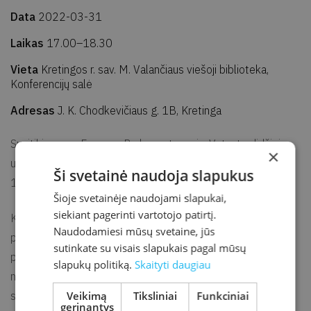
Data
2022-03-31
Laikas
17.00–18.30
Vieta
Kretingos r. sav. M. Valančiaus viešoji biblioteka,
Konferencijų salė
Adresas
J. K. Chodkevičiaus g. 1B, Kretinga
Susitikimas su Europos Parlamento nariu, Vytauto didžiojo
×
universiteto profesoriumi Liudu Mažyliu ir parodos „Vasario
Ši svetainė naudoja slapukus
16-osios Akto signatarų autografai“ pristatymas.
Šioje svetainėje naudojami slapukai,
siekiant pagerinti vartotojo patirtį.
Liudas Mažylis
Kretingos bibliotekoje profesorius
pats
Naudodamiesi mūsų svetaine, jūs
pristatys savo surinktą Vasario 16-osios akto signatarų
sutinkate su visais slapukais pagal mūsų
parašų, laiškų, jų garbei išleistų pašto ženklų kolekciją,
slapukų politiką.
Skaityti daugiau
stendinę parodą
nugulusią į
„Vasario 16-osios Akto
Veikimą
Tiksliniai
Funkciniai
signatarų autografai“.
gerinantys