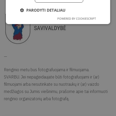
PARODYTI DETALIAU
POWERED BY COOKIESCRIPT
—
Renginio metu bus fotografuojama ir filmuojama.
SVARBU. Jei nepageidaujate būti fotografuojami ir (ar)
filmuojami arba nesutinkate su nuotraukų ir (ar) vaizdo
medžiagos su Jumis viešinimu, prašome apie tai informuoti
renginio organizatorių arba fotografą.