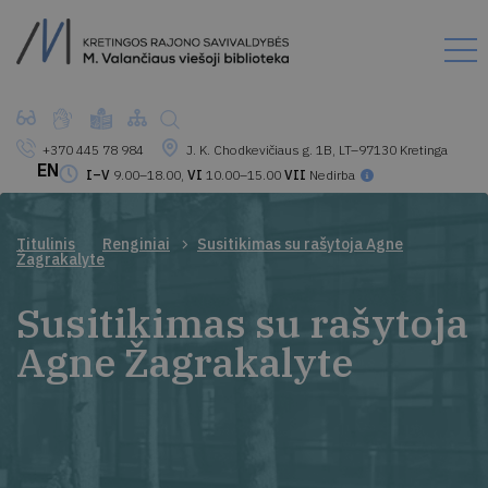
+370 445 78 984
J. K. Chodkevičiaus g. 1B, LT–97130 Kretinga
EN
I–V
9.00–18.00,
VI
10.00–15.00
VII
Nedirba
Titulinis
Renginiai
Susitikimas su rašytoja Agne
Žagrakalyte
Susitikimas su rašytoja
Agne Žagrakalyte