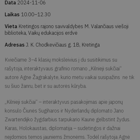
Data
2024-11-06
Laikas
10.00–12.30
Vieta
Kretingos rajono savivaldybės M. Valančiaus viešoji
biblioteka, Vaikų edukacijos erdvė
Adresas
J. K. Chodkevičiaus g. 1B, Kretinga
Kviečiame 3–4 klasių moksleivius į du susitikimus su
rašytoja, interaktyvaus grafinio romano „Kilnieji sukčiai“
autore Agne Žagrakalyte, kurio metu vaikai susipažins ne tik
su šiuo žanru, bet ir su autorės kūryba.
„Kilnieji sukčiai“ – interaktyvus pasakojimas apie japonų
konsulo Čiunės Sugiharos ir Nyderlandų diplomato Jano
Zwartendijko žygdarbius tarpukario Kaune gelbstint žydus.
Karas, Holokaustas, diplomatija – sudėtingos ir dažnai
neįdomios temos jauniems žmonėms. Todėl rašytoja Agnė