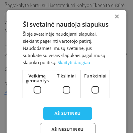
Žagrakalytė kartu su iliustratoriumi Kohyoh Ikeshita sukūrė
interaktyvų pasakojimą, kur skaitytojai gali rinktis ir taip lemti
×
veikėjų likimus: sėkmę ar pražūtį. Pasakojimo metu
Ši svetainė naudoja slapukus
skaitytojus lydės katinas Akio.
Šioje svetainėje naudojami slapukai,
siekiant pagerinti vartotojo patirtį.
Būtina registracija elektroniniu paštu
Naudodamiesi mūsų svetaine, jūs
simona.gagilaite@kretvb.lt
arba telefonu +370 445 72 135.
sutinkate su visais slapukais pagal mūsų
slapukų politiką.
Skaityti daugiau
Susitikimai vyks 10.00 ir 11.30 val.
Veikimą
Tiksliniai
Funkciniai
gerinantys
Lietuvos kultūros taryba
Renginį finansuoja
ir
Kretingos rajono savivaldybė
.
AŠ SUTINKU
AŠ NESUTINKU