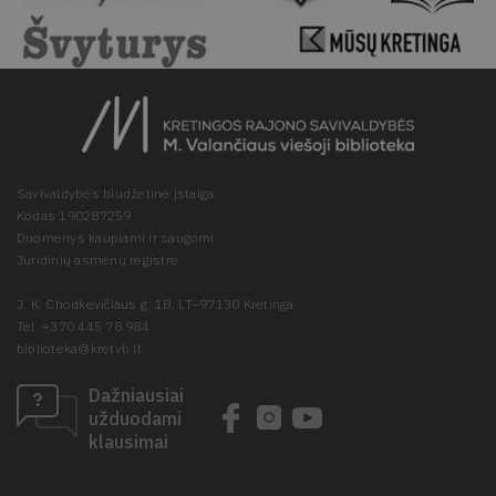
Savivaldybės biudžetinė įstaiga
Kodas 190287259
Duomenys kaupiami ir saugomi
Juridinių asmenų registre
J. K. Chodkevičiaus g. 1B, LT–97130 Kretinga
Tel. +370 445 78 984
biblioteka@kretvb.lt
Dažniausiai
užduodami
klausimai