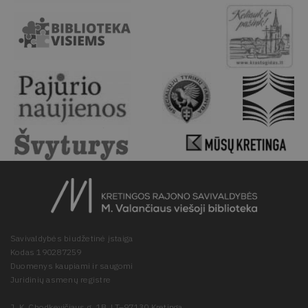
Savivaldybės biudžetinė įstaiga
Kodas 190287259
Duomenys kaupiami ir saugomi
Juridinių asmenų registre
J. K. Chodkevičiaus g. 1B, LT–97130 Kretinga