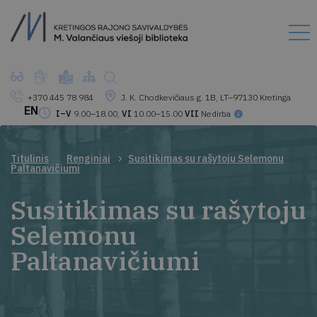
+370 445 78 984
J. K. Chodkevičiaus g. 1B, LT–97130 Kretinga
EN
I–V
9.00–18.00,
VI
10.00–15.00
VII
Nedirba
Titulinis
Renginiai
Susitikimas su rašytoju Selemonu
Paltanavičiumi
Susitikimas su rašytoju
Selemonu
Paltanavičiumi