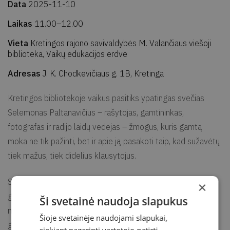
Data
2025-11-10
Laikas
11.00–12.00
Vieta
Kretingos rajono savivaldybės M. Valančiaus viešoji
biblioteka, Vaikų edukacijos erdvė
Adresas
J. K. Chodkevičiaus g. 1B, Kretinga
Kretingos bibliotekoje vaikus pasitiks ypatingas svečias
Selemonas Paltanavičius – rašytojas, gamtininkas,
fotografas ir radijo laidų vedėjas – žmogus, kuris gamtą
moka ne tik pažinti, bet ir apie ją pasakoti taip, kad sužavėtų
tiek mažus, tiek didelius klausytojus.
Selemonas Paltanavičius – vienas žinomiausių Lietuvos
×
gamtos pasakotojų, išleidęs jau 100-ąją knygą apie gamtą
Ši svetainė naudoja slapukus
ne tik vaikams, bet ir suaugusiesiems. Jo kūriniuose – gyvas
Šioje svetainėje naudojami slapukai,
gamtos pasaulis, kupinas paukščių čiulbėjimo, žvėrelių
siekiant pagerinti vartotojo patirtį.