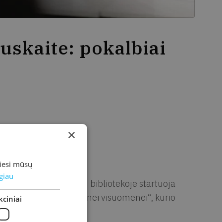
uskaite: pokalbiai
×
I a. erdvės
miesi mūsų
giau
auskaitė! Šiuo renginiu bibliotekoje startuoja
ratūroje įtaka šiuolaikinei visuomenei“, kurio
ciniai