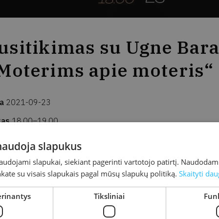
usitikimas su Ugne Bara
Moterims apie moteris“
ta
2021-09-23
kas
18.00–19.00
ta
Kretingos rajono savivaldybės M. Valančiaus viešoji biblioteka, 
 naudoja slapukus
resas
J. K. Chodkevičiaus g. 1B, Kretinga
naudojami slapukai, siekiant pagerinti vartotojo patirtį. Naudoda
inkate su visais slapukais pagal mūsų slapukų politiką.
Skaityti dau
okalbį Jus kviečia rašytoja, radijo laidų vedėja Ugnė Bar
jas projektas „Moters įvaizdžio ir vaidmens lietuvių lite
erinantys
Tiksliniai
Funk
slas – įtraukti kretingiškius į aktyvias diskusijas!