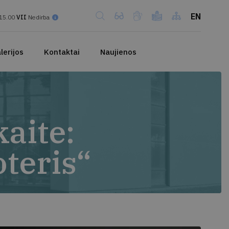
EN
15.00
VII
Nedirba
lerijos
Kontaktai
Naujienos
aite:
teris“