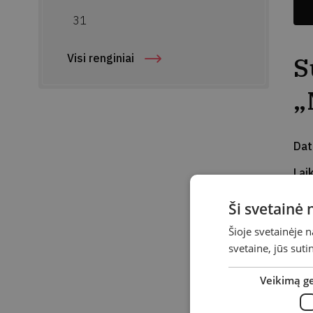
31
S
Visi renginiai
„
Da
Lai
Vie
Ši svetainė
Ad
Šioje svetainėje 
svetaine, jūs sut
Į p
nau
Veikimą g
tik