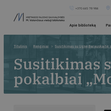
+370 445 78 984
Apie biblioteką
Pa
Titulinis
Renginiai
Susitikimas su Ugne Barauskaite: 
Susitikimas 
pokalbiai „M