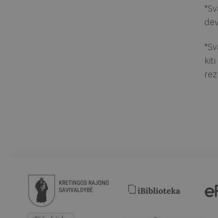
*Sv
dėv
*Sv
kit
rez