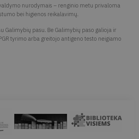
 valdymo nurodymais – renginio metu privaloma
tstumo bei higienos reikalavimų.
 Galimybių pasu. Be Galimybių paso galioja ir
o PGR tyrimo arba greitojo antigeno testo neigiamo