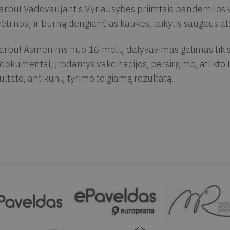
arbu! Vadovaujantis Vyriausybės priimtais pandemijos
ėti nosį ir burną dengiančias kaukes, laikytis saugaus a
arbu! Asmenims nuo 16 metų dalyvavimas galimas tik su
i dokumentai, įrodantys vakcinacijos, persirgimo, atlikt
ultato, antikūnų tyrimo teigiamą rezultatą.