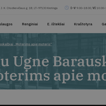
J. K. Chodkevičiaus g. 1B, LT–97130 Kretinga
I–V
9.00–18.00,
VI
10.00–
slaugos
Renginiai
E. ištekliai
Kraštotyra
Ga
pokalbiai „Moterims apie moteris“
su Ugne Barausk
oterims apie mo