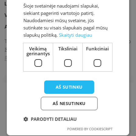
Laikas
15.30–16.30
Šioje svetainėje naudojami slapukai,
siekiant pagerinti vartotojo patirtį.
Vieta
#SaugiaiNamuose
Naudodamiesi mūsų svetaine, jūs
Adresas
Internetas
sutinkate su visais slapukais pagal mūsų
slapukų politiką.
Skaityti daugiau
Tiesioginis MMO (massively multiplayer online game) vaizdo
Veikimą
Tiksliniai
Funkciniai
žaidimas Agar.io atviros jaunimo erdvės „Savas kampas“
gerinantys
Facebook paskyroje
.
AŠ SUTINKU
AŠ NESUTINKU
PARODYTI DETALIAU
POWERED BY COOKIESCRIPT