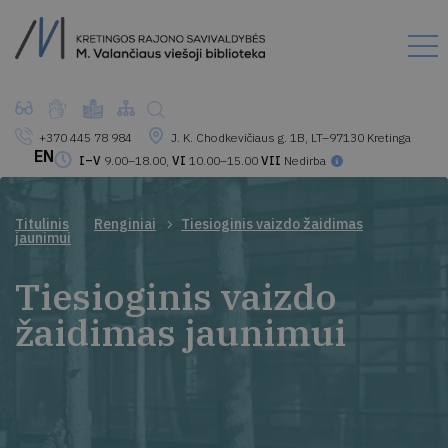
+370 445 78 984
J. K. Chodkevičiaus g. 1B, LT–97130 Kretinga
EN
I–V
9.00–18.00,
VI
10.00–15.00
VII
Nedirba
Titulinis
Renginiai
Tiesioginis vaizdo žaidimas
jaunimui
Tiesioginis vaizdo
žaidimas jaunimui