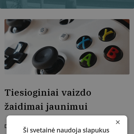
Tiesioginiai vaizdo
žaidimai jaunimui
×
Data
2021-01-06
Ši svetainė naudoja slapukus