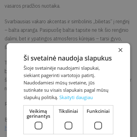
vasaros pradžios nuotaika.
Svarbiausias vakaro akcentas ir simbolinis „bilietas“ į renginį
– balta apranga. Pasipuošę baltai tapsite ne tik šio renginio
dalimi, bet ir ypatingos atmosferos kūrėjais – tarsi gyvo,
šviesa ir elegancija alsuojančio paveikslo personažais.
×
Ši svetainė naudoja slapukus
Tad birželio 6 d. 19.00 val. visi keliai ves į Kretingos
Šioje svetainėje naudojami slapukai,
bibliotekos kiemelį*. Kaip ir kasmet, vienam vasaros vakarui
siekiant pagerinti vartotojo patirtį.
ši erdvė taps vieta, kur susitinka muzika, žmonių bendrystė ir
Naudodamiesi mūsų svetaine, jūs
nepamirštami įspūdžiai.
sutinkate su visais slapukais pagal mūsų
slapukų politiką.
Skaityti daugiau
Renginys nemokamas.
Veikimą
Tiksliniai
Funkciniai
gerinantys
Būtina registracija:
https://forms.cloud.microsoft/e/Ge7fx9ncdu