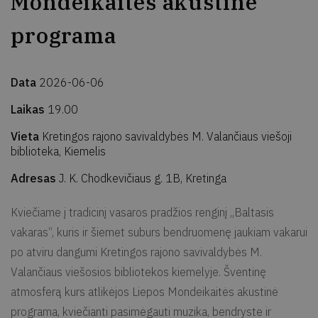
Mondeikaitės akustinė
programa
Data
2026-06-06
Laikas
19.00
Vieta
Kretingos rajono savivaldybės M. Valančiaus viešoji
biblioteka, Kiemelis
Adresas
J. K. Chodkevičiaus g. 1B, Kretinga
Kviečiame į tradicinį vasaros pradžios renginį „Baltasis
vakaras“, kuris ir šiemet suburs bendruomenę jaukiam vakarui
po atviru dangumi Kretingos rajono savivaldybės M.
Valančiaus viešosios bibliotekos kiemelyje. Šventinę
atmosferą kurs atlikėjos Liepos Mondeikaitės akustinė
programa, kviečianti pasimėgauti muzika, bendryste ir