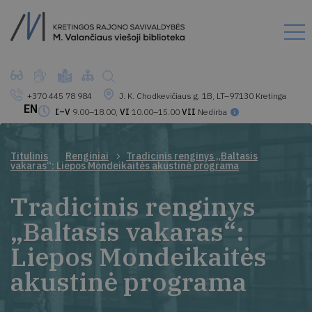
+370 445 78 984
J. K. Chodkevičiaus g. 1B, LT–97130 Kretinga
EN
I–V
9.00–18.00,
VI
10.00–15.00
VII
Nedirba
Titulinis
Renginiai
Tradicinis renginys „Baltasis
vakaras“: Liepos Mondeikaitės akustinė programa
Tradicinis renginys
„Baltasis vakaras“:
Liepos Mondeikaitės
akustinė programa