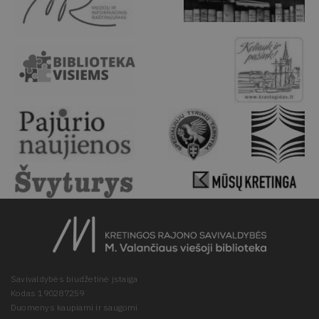
Savivaldybės biudžetinė įstaiga
Kodas 190287259
Duomenys kaupiami ir saugomi