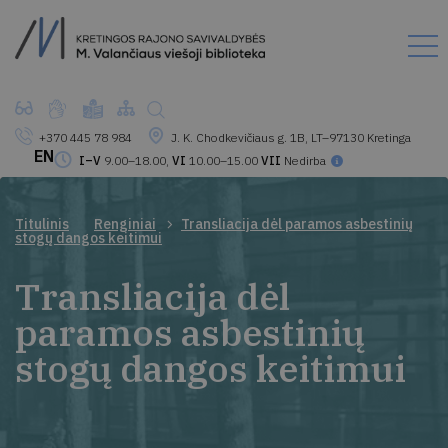
+370 445 78 984
J. K. Chodkevičiaus g. 1B, LT–97130 Kretinga
EN
I–V
9.00–18.00,
VI
10.00–15.00
VII
Nedirba
Titulinis
Renginiai
Transliacija dėl paramos asbestinių
stogų dangos keitimui
Transliacija dėl
paramos asbestinių
stogų dangos keitimui