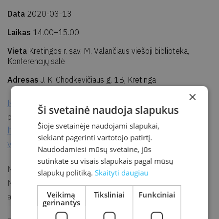
Data
2020-03-13
Laikas
14.00–15.00
Vieta
Kretingos r. sav. M. Valančiaus viešoji biblioteka,
Konferencijų salė
Adresas
J. K. Chodkevičiaus g. 1B, Kretinga
×
Renginys atšauktas
, tiesioginės transliacijos nuoroda
Ši svetainė naudoja slapukus
peržiūrai namuose:
Šioje svetainėje naudojami slapukai,
https://www.youtube.com/watch?
siekiant pagerinti vartotojo patirtį.
v=oqHEQynQjME
Naudodamiesi mūsų svetaine, jūs
sutinkate su visais slapukais pagal mūsų
Nacionalinė mokėjimo agentūra ir Nacionalinė Martyno
slapukų politiką.
Skaityti daugiau
Mažvydo biblioteka, kviečia į tiesioginę transliaciją „Parama
Veikimą
Tiksliniai
Funkciniai
asbestinių stogų dangos keitimui“.
gerinantys