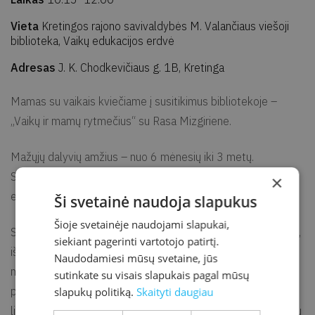
Vieta
Kretingos rajono savivaldybės M. Valančiaus viešoji
biblioteka, Vaikų edukacijos erdvė
Adresas
J. K. Chodkevičiaus g. 1B, Kretinga
Mamas su vaikais kviečiame į susitikimus bibliotekoje –
„Vaikų ir mamų rytmečius“ su Rasa Mizgiriene.
Mažųjų dalyvių amžius – nuo 6 mėnesių iki 3 metų.
Susitikimai vyks kiekvieną trečiadienį Vaikų edukacijos
×
erdvėje nuo 10.15 val.
Ši svetainė naudoja slapukus
Šioje svetainėje naudojami slapukai,
Susitikimų tikslas – atrasti ir išmokti naujų žaidimų su vaikais,
siekiant pagerinti vartotojo patirtį.
išjudinti ir auginti jų gyvybines galias: ritmo pojūtį, smulkiąją
Naudodamiesi mūsų svetaine, jūs
motoriką, pastabumą, muzikalumą, dėmesio koncentraciją,
sutinkate su visais slapukais pagal mūsų
pratintis prie veiklos būryje bendraamžių. Prisiminsime
slapukų politiką.
Skaityti daugiau
liaudiškas melodijas, senelių tradicijas, kai mamos tarp darbų