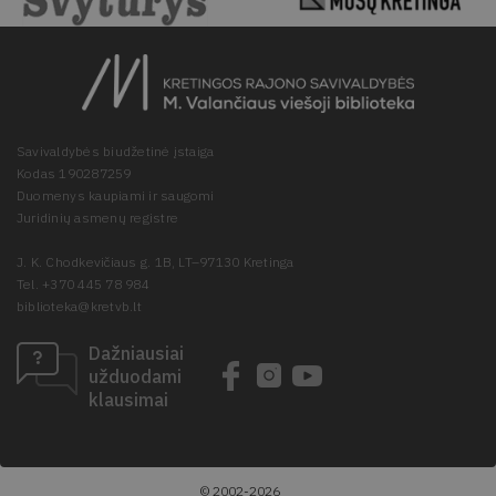
Savivaldybės biudžetinė įstaiga
Kodas 190287259
Duomenys kaupiami ir saugomi
Juridinių asmenų registre
J. K. Chodkevičiaus g. 1B, LT–97130 Kretinga
Tel. +370 445 78 984
biblioteka@kretvb.lt
Dažniausiai
užduodami
klausimai
© 2002-2026