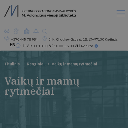
+370 445 78 984
J. K. Chodkevičiaus g. 1B, LT–97130 Kretinga
EN
I–V
9.00–18.00,
VI
10.00–15.00
VII
Nedirba
Titulinis
Renginiai
Vaikų ir mamų rytmečiai
Vaikų ir mamų
rytmečiai