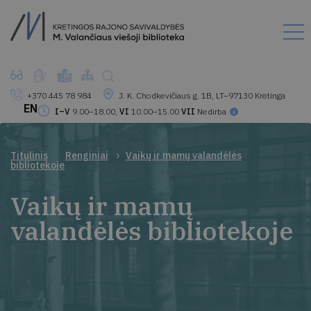
+370 445 78 984
J. K. Chodkevičiaus g. 1B, LT–97130 Kretinga
EN
I–V
9.00–18.00,
VI
10.00–15.00
VII
Nedirba
Titulinis
Renginiai
Vaikų ir mamų valandėlės
bibliotekoje
Vaikų ir mamų
valandėlės bibliotekoje