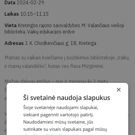
Data
2024-02-29
Laikas
10.15–11.15
Vieta
Kretingos rajono savivaldybės M. Valančiaus viešoji
biblioteka, Vaikų edukacijos erdvė
Adresas
J. K. Chodkevičiaus g. 1B, Kretinga
Mamas su vaikais kviečiame į susitikimus bibliotekoje „Vaikų
ir mamų valandėlės“, kurias ves Rasa Mizgirienė.
Mažųjų dalyvių amžius – nuo 6 mėnesių iki 3 metų.
×
Susitikimai vyks kiekvieną ketvirtadienį Vaikų edukacijos
Ši svetainė naudoja slapukus
erdvėje nuo 10.15 val.
Šioje svetainėje naudojami slapukai,
Valandėlių tikslas – atrasti ir išmokti naujų žaidimų su vaikais,
siekiant pagerinti vartotojo patirtį.
Naudodamiesi mūsų svetaine, jūs
išjudinti ir auginti jų gyvybines galias: ritmo pojūtį, smulkiąją
sutinkate su visais slapukais pagal mūsų
motoriką, pastabumą, muzikalumą, dėmesio koncentraciją,