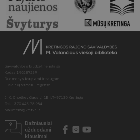
Savivaldybės biudžetinė įstaiga
Kodas 190287259
Duomenys kaupiami ir saugomi
Juridinių asmenų registre
J. K. Chodkevičiaus g. 1B, LT–97130 Kretinga
Tel. +370 445 78 984
biblioteka@kretvb.lt
Dažniausiai
užduodami
klausimai