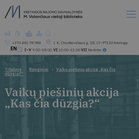
+370 445 78 984
J. K. Chodkevičiaus g. 1B, LT–97130 Kretinga
EN
I–V
9.00–18.00,
VI
10.00–15.00
VII
Nedirba
Titulinis
Renginiai
Vaikų piešinių akcija „Kas čia
dūzgia?“
Vaikų piešinių akcija
„Kas čia dūzgia?“