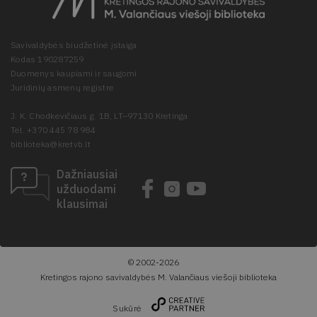
Savivaldybės biudžetinė įstaiga
Kodas 190287259
Duomenys kaupiami ir saugomi
Juridinių asmenų registre
J. K. Chodkevičiaus g. 1B, LT–97130 Kretinga
Tel. +370 445 78 984
biblioteka@kretvb.lt
Dažniausiai
užduodami
klausimai
© 2002-2026
Kretingos rajono savivaldybės M. Valančiaus viešoji biblioteka
Sukūrė