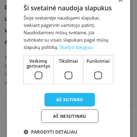
Ši svetainė naudoja slapukus
Data
2021-02-10
Šioje svetainėje naudojami slapukai,
Laikas
12.00
siekiant pagerinti vartotojo patirtį.
Vieta
#SaugiaiNamuose
Naudodamiesi mūsų svetaine, jūs
sutinkate su visais slapukais pagal mūsų
Adresas
facebook.com/ kretingosbiblioteka
slapukų politiką.
Skaityti daugiau
Vaikų piešinių akcija „Kas čia dūzgia?“ kviečia vaikus piešti
Veikimą
Tiksliniai
Funkciniai
savo mėgstamiausius Metų knygos rinkimuose 2020
gerinantys
dalyvaujančių knygų veikėjus ir jų nuotykius, bei dalintis savo
feisbuko
darbais bibliotekos
puslapyje.
AŠ SUTINKU
AŠ NESUTINKU
PARODYTI DETALIAU