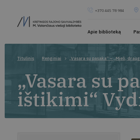
+370 445 78 984
Apie biblioteką
Pa
Titulinis
Renginiai
„Vasara su pasaka“ – „Mieli, draug
„Vasara su pa
ištikimi“ Vy