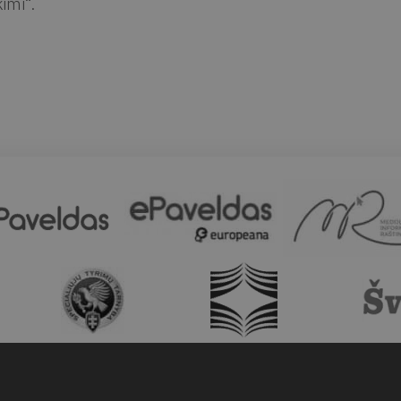
kimi“.