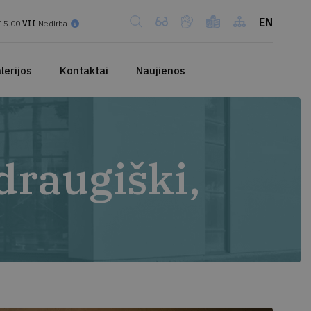
EN
15.00
VII
Nedirba
lerijos
Kontaktai
Naujienos
draugiški,