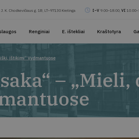
J. K. Chodkevičiaus g. 1B, LT–97130 Kretinga
I–V
9.00–18.00,
VI
10.00–
slaugos
Renginiai
E. ištekliai
Kraštotyra
Ga
iški, ištikimi“ Vydmantuose
saka“ – „Mieli, 
dmantuose