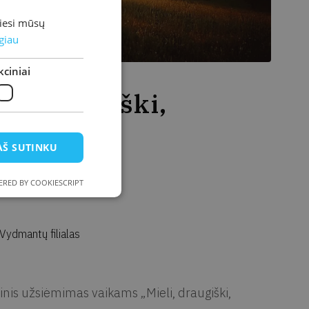
miesi mūsų
giau
ciniai
li, draugiški,
AŠ SUTINKU
RED BY COOKIESCRIPT
 Vydmantų filialas
inis užsiėmimas vaikams „Mieli, draugiški,