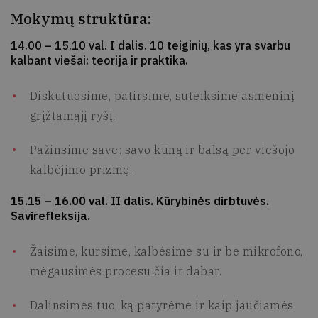
Mokymų struktūra:
14.00 – 15.10 val. I dalis. 10 teiginių, kas yra svarbu
kalbant viešai: teorija ir praktika.
Diskutuosime, patirsime, suteiksime asmeninį
grįžtamąjį ryšį.
Pažinsime save: savo kūną ir balsą per viešojo
kalbėjimo prizmę.
15.15 – 16.00 val. II dalis. Kūrybinės dirbtuvės.
Savirefleksija.
Žaisime, kursime, kalbėsime su ir be mikrofono,
mėgausimės procesu čia ir dabar.
Dalinsimės tuo, ką patyrėme ir kaip jaučiamės