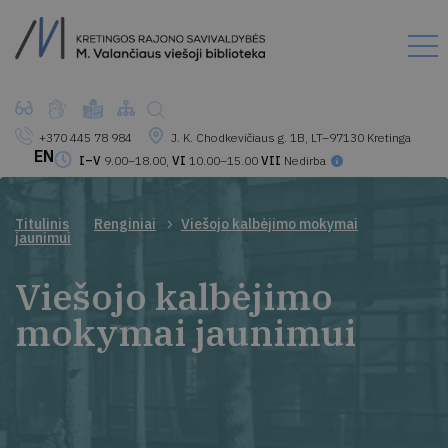
+370 445 78 984
J. K. Chodkevičiaus g. 1B, LT–97130 Kretinga
EN
I–V
9.00–18.00,
VI
10.00–15.00
VII
Nedirba
Titulinis
Renginiai
Viešojo kalbėjimo mokymai
jaunimui
Viešojo kalbėjimo
mokymai jaunimui