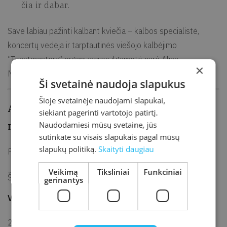
čia ir dabar.
Save labiau pažinti kalbant kviečia – kalbos specialistė,
koncertų vedėja ir tarptautinės viešojo kalbėjimo
“Toastmasters” organizacijos ilgametė narė Alina
×
Melnikavičienė.
Ši svetainė naudoja slapukus
Šioje svetainėje naudojami slapukai,
Alina Melnikavičienė:
siekiant pagerinti vartotojo patirtį.
Naudodamiesi mūsų svetaine, jūs
Išsilavinimas
sutinkate su visais slapukais pagal mūsų
slapukų politiką.
Skaityti daugiau
Filologijos (vok. k.) bakalauras
Veikimą
Tiksliniai
Funkciniai
Švietimo vadybos magistras
gerinantys
Veikla
2021 – iki dabar: