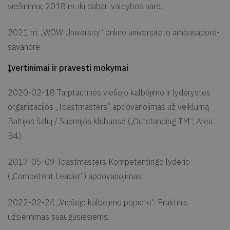
viešinimui; 2018 m. iki dabar: valdybos narė.
2021 m. „WOW University“ online universiteto ambasadorė-
savanorė.
Įvertinimai ir pravesti mokymai
2020-02-18 Tarptautinės viešojo kalbėjimo ir lyderystės
organizacijos „Toastmasters“ apdovanojimas už veiklumą
Baltijos šalių / Suomijos klubuose („Outstanding TM”, Area
B4).
2017-05-09 Toastmasters Kompetentingo lyderio
(„Competent Leader“) apdovanojimas.
2022-02-24 „Viešojo kalbėjimo popietė“. Praktinis
užsiėmimas suaugusiesiems.