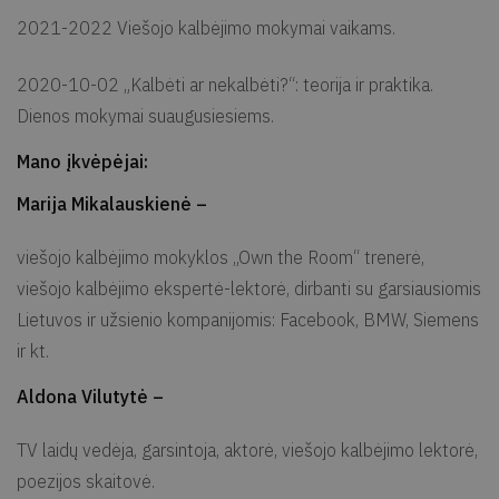
2021-2022 Viešojo kalbėjimo mokymai vaikams.
2020-10-02 „Kalbėti ar nekalbėti?“: teorija ir praktika.
Dienos mokymai suaugusiesiems.
Mano įkvėpėjai:
Marija Mikalauskienė –
viešojo kalbėjimo mokyklos „Own the Room“ trenerė,
viešojo kalbėjimo ekspertė-lektorė, dirbanti su garsiausiomis
Lietuvos ir užsienio kompanijomis: Facebook, BMW, Siemens
ir kt.
Aldona Vilutytė –
TV laidų vedėja, garsintoja, aktorė, viešojo kalbėjimo lektorė,
poezijos skaitovė.