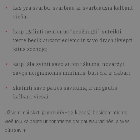
kas yra svarbu, svarbiau ar svarbiausia kalbant
viešai;
kaip įgalinti neuronus “neužmigti”, suteikti
vertę besiklausantiesiems ir savo drąsa įkvėpti
kitus scenoje;
kaip išlaisvinti savo autentiškumą, nevaržyti
savęs neigiamomis mintimis, būti čia ir dabar;
skatinti savo paties savitumą ir mėgautis
kalbant viešai.
Užsiėmimai skirti jaunimui (9–12 klasės), besidomintiems
viešuoju kalbėjimu ir norintiems dar daugiau vidinės laisvės
būti savimi.