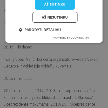
AŠ SUTINKU
Vaikų ugdymo akademijos bendrasteigėja.
AŠ NESUTINKU
2012 m. – iki dabar:
PARODYTI DETALIAU
laisvai samdoma koncertų, renginių vedėja lietuvių k.
POWERED BY COOKIESCRIPT
2008 – iki dabar:
muz. grupės „VITĖ“ koncertų organizatorė-vedėja Vakarų
Lietuvoje ir Vokietijoje vokiečių k., vertėja
2015 m. iki dabar:
2021 m. iki dabar, 2017–2018 m. – tarptautinio viešojo
kalbėjimo ir lyderystės klubo „Toastmasters Klaipėda“
viceprezidentė mokymams, 2019/20 – viceprezidentė