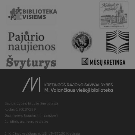
Savivaldybės biudžetinė įstaiga
Kodas 190287259
Duomenys kaupiami ir saugomi
Juridinių asmenų registre
J. K. Chodkevičiaus g. 1B, LT–97130 Kretinga