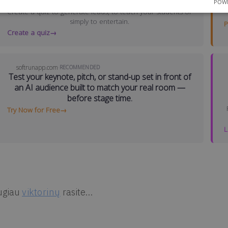
POWE
ugiau
viktorinų
rasite…