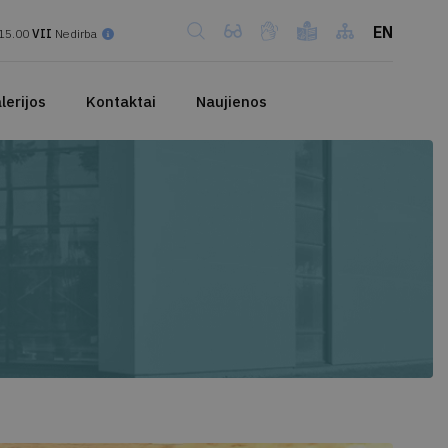
EN
15.00
VII
Nedirba
lerijos
Kontaktai
Naujienos