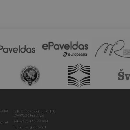
taiga
J. K. Chodkevičiaus g. 1B,
LT–97130 Kretinga
Tel. +370 445 78 984
ugomi
biblioteka@kretvb.lt