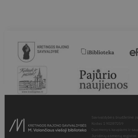
Savivaldybės biudžetinė įs
Kodas 190287259
Duomenys kaupiami ir sa
Juridinių asmenų registre