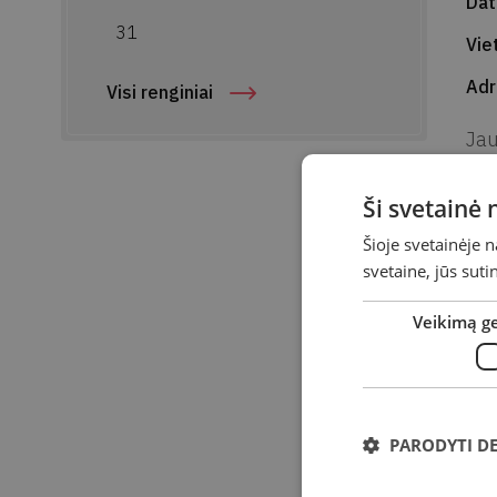
Da
31
Vie
Ad
Visi renginiai
Jau
bib
bib
Ši svetainė
įro
Šioje svetainėje 
kla
svetaine, jūs sut
Sė
Veikimą g
PARODYTI D