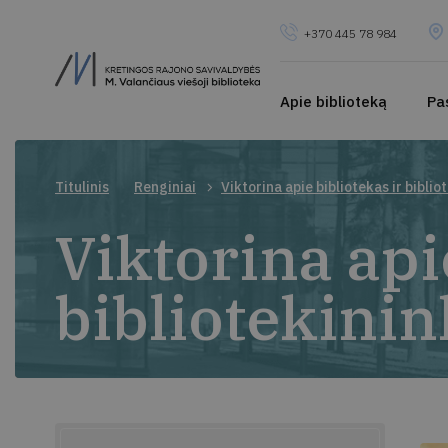
+370 445 78 984
Apie biblioteką
Pa
Titulinis
Renginiai
Viktorina apie bibliotekas ir biblio
Viktorina api
bibliotekini