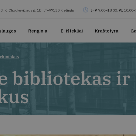
J. K. Chodkevičiaus g. 1B, LT–97130 Kretinga
I–V
9.00–18.00,
VI
10.00–
slaugos
Renginiai
E. ištekliai
Kraštotyra
Ga
tekininkus
e bibliotekas ir
nkus