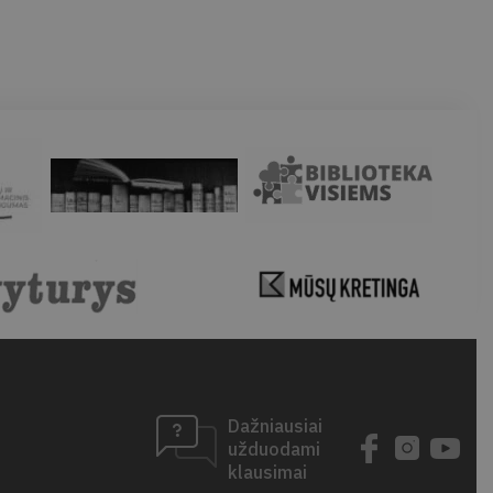
Dažniausiai
užduodami
klausimai